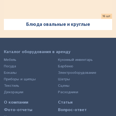
16 шт.
Блюда овальные и круглые
Каталог оборудования в аренду
Мебель
Кухонный инвентарь
Посуда
Барбекю
Бокалы
Электрооборудование
Приборы и щипцы
Шатры
Текстиль
Сцены
Декорации
Расходники
О компании
Статьи
Фото-отчеты
Вопрос-ответ