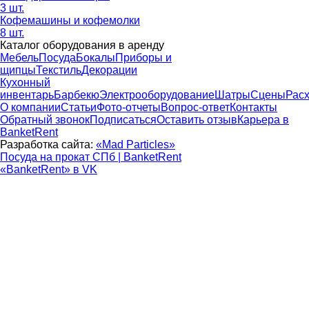
3 шт.
Кофемашины и кофемолки
8 шт.
Каталог оборудования в аренду
Мебель
Посуда
Бокалы
Приборы и
щипцы
Текстиль
Декорации
Кухонный
инвентарь
Барбекю
Электрооборудование
Шатры
Сцены
Рас
О компании
Статьи
Фото-отчеты
Вопрос-ответ
Контакты
Обратный звонок
Подписаться
Оставить отзыв
Карьера в
BanketRent
Разработка сайта:
«Mad Particles»
Посуда на прокат СПб | BanketRent
«BanketRent» в VK