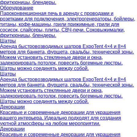
фритюрницы, блендеры.
Оборудование
Пароконвекционная печь в аренду с проводами и
розетками для подключения, электрогенераторы, бойлеры,
титаны, кофе-машины, грили прижимные, грили для
сосисок, слайсеры, плиты, СВЧ-печи. Соковыжималки,
фритюрницы, блендеры.
Шатры
Аренда быстровозводимых шатров ExpoTent 4×4 и 8×4
метров для банкета, фуршета, свадьбы, технической зоны.
Можем установить стеклянные двери и окна,
задекорировать потолок, повесить богемные люстры.
Шатры можно соединять между собой.
Шатры
Аренда быстровозводимых шатров ExpoTent 4×4 и 8×4
метров для банкета, фуршета, свадьбы, технической зоны.
Можем установить стеклянные двери и окна,
задекорировать потолок, повесить богемные люстры.
Шатры можно соединять между собой.
Декорации
Красивые и современные декорации для украшения
вашего интерьера. Идеально подходят для создания
уютной атмосферы на любом мероприятии.
Декорации
Красивые и современные декорации для украшения