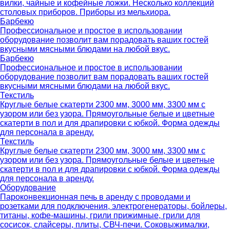
вилки, чайные и кофейные ложки. Несколько коллекций
столовых приборов. Приборы из мельхиора.
Барбекю
Профессиональное и простое в использовании
оборудование позволит вам порадовать ваших гостей
вкусными мясными блюдами на любой вкус.
Барбекю
Профессиональное и простое в использовании
оборудование позволит вам порадовать ваших гостей
вкусными мясными блюдами на любой вкус.
Текстиль
Круглые белые скатерти 2300 мм, 3000 мм, 3300 мм с
узором или без узора. Прямоугольные белые и цветные
скатерти в пол и для драпировки с юбкой. Форма одежды
для персонала в аренду.
Текстиль
Круглые белые скатерти 2300 мм, 3000 мм, 3300 мм с
узором или без узора. Прямоугольные белые и цветные
скатерти в пол и для драпировки с юбкой. Форма одежды
для персонала в аренду.
Оборудование
Пароконвекционная печь в аренду с проводами и
розетками для подключения, электрогенераторы, бойлеры,
титаны, кофе-машины, грили прижимные, грили для
сосисок, слайсеры, плиты, СВЧ-печи. Соковыжималки,