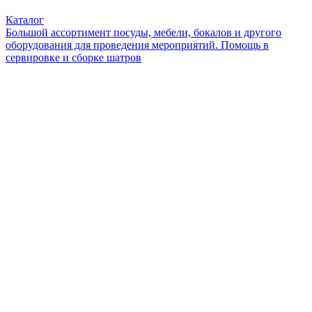
Каталог
Большой ассортимент посуды, мебели, бокалов и другого
оборудования для проведения мероприятий. Помощь в
сервировке и сборке шатров