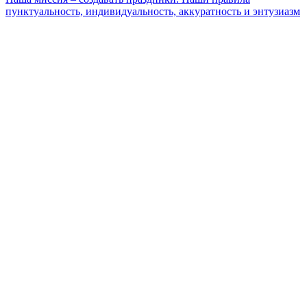
пунктуальность, индивидуальность, аккуратность и энтузиазм