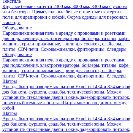
Текстиль
Круглые белые скатерти 2300 мм, 3000 мм, 3300 мм с узором
или без узора. Прямоугольные белые и цветные скатерти в
пол и для драпировки с юбкой. Форма одежды для персонала
в аренду.
Оборудование
Пароконвекционная печь в аренду с проводами и розетками
для подключения, электрогенераторы, бойлеры, титаны, кофе-
машины, грили прижимные, грили для сосисок, слайсеры,
плиты, СВЧ-печи. Соковыжималки, фритюрницы, блендеры.
Оборудование
Пароконвекционная печь в аренду с проводами и розетками
для подключения, электрогенераторы, бойлеры, титаны, кофе-
машины, грили прижимные, грили для сосисок, слайсеры,
плиты, СВЧ-печи. Соковыжималки, фритюрницы, блендеры.
Шатры
Аренда быстровозводимых шатров ExpoTent 4×4 и 8×4 метров
для банкета, фуршета, свадьбы, технической зоны. Можем
установить стеклянные двери и окна, задекорировать потолок,
повесить богемные люстры. Шатры можно соединять между
собой.
Шатры
Аренда быстровозводимых шатров ExpoTent 4×4 и 8×4 метров
для банкета, фуршета, свадьбы, технической зоны. Можем
установить стеклянные двери и окна, задекорировать потолок,