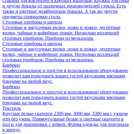
стаканы для коктейлей и крепких напитков, кружки для пива
и другие бокалы от различных производителей стекла. Есть
также и цветные дизайнерские бокалы. А так же другие
предметы сервировки стола.
Столовые приборы и щипцы
Столовые и закусочные вилки, ножи и ложки, десертные
вилки, чайные и кофейные ложки. Несколько коллекций
столовых приборов. Приборы из мельхиора.
Столовые приборы и щипцы
Столовые и закусочные вилки, ножи и ложки, десертные
вилки, чайные и кофейные ложки. Несколько коллекций
столовых приборов. Приборы из мельхиора.
Барбекю
Профессиональное и простое в использовании оборудование
позволит вам порадовать ваших гостей вкусными мясными
блюдами на любой вкус.
Барбекю
Профессиональное и простое в использовании оборудование
позволит вам порадовать ваших гостей вкусными мясными
блюдами на любой вкус.
Текстиль
Круглые белые скатерти 2300 мм, 3000 мм, 3300 мм с узором
или без узора. Прямоугольные белые и цветные скатерти в
пол и для драпировки с юбкой. Форма одежды для персонала
в аренду.