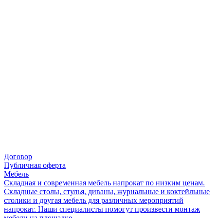
Договор
Публичная оферта
Мебель
Складная и современная мебель напрокат по низким ценам.
Складные столы, стулья, диваны, журнальные и коктейльные
столики и другая мебель для различных мероприятий
напрокат. Наши специалисты помогут произвести монтаж
мебели на площадке.