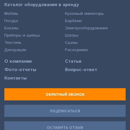
Каталог оборудования в аренду
Мебель
Кухонный инвентарь
Посуда
Барбекю
Бокалы
Электрооборудование
Приборы и щипцы
Шатры
Текстиль
Сцены
Декорации
Расходники
О компании
Статьи
Фото-отчеты
Вопрос-ответ
Контакты
ОБРАТНЫЙ ЗВОНОК
ПОДПИСАТЬСЯ
ОСТАВИТЬ ОТЗЫВ