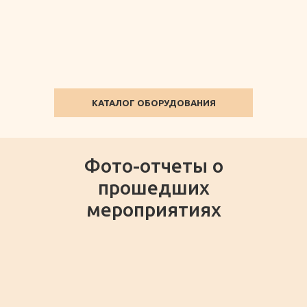
КАТАЛОГ ОБОРУДОВАНИЯ
Фото-отчеты о
прошедших
мероприятиях
30 АПРЕЛЯ 2025
28 ФЕВР
Бизнес-премия "Деловой
Масл
город"