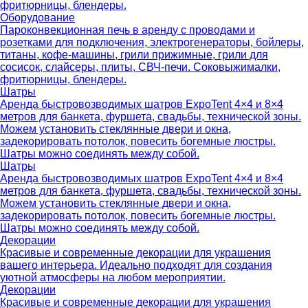
фритюрницы, блендеры.
Оборудование
Пароконвекционная печь в аренду с проводами и
розетками для подключения, электрогенераторы, бойлеры,
титаны, кофе-машины, грили прижимные, грили для
сосисок, слайсеры, плиты, СВЧ-печи. Соковыжималки,
фритюрницы, блендеры.
Шатры
Аренда быстровозводимых шатров ExpoTent 4×4 и 8×4
метров для банкета, фуршета, свадьбы, технической зоны.
Можем установить стеклянные двери и окна,
задекорировать потолок, повесить богемные люстры.
Шатры можно соединять между собой.
Шатры
Аренда быстровозводимых шатров ExpoTent 4×4 и 8×4
метров для банкета, фуршета, свадьбы, технической зоны.
Можем установить стеклянные двери и окна,
задекорировать потолок, повесить богемные люстры.
Шатры можно соединять между собой.
Декорации
Красивые и современные декорации для украшения
вашего интерьера. Идеально подходят для создания
уютной атмосферы на любом мероприятии.
Декорации
Красивые и современные декорации для украшения