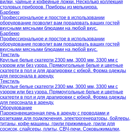
вилки, чайные и кофейные ложки. Несколько коллекций
столовых приборов. Приборы из мельхиора.
Барбекю
Профессиональное и простое в использовании
оборудование позволит вам порадовать ваших гостей
вкусными мясными блюдами на любой вкус.
Барбекю
Профессиональное и простое в использовании
оборудование позволит вам порадовать ваших гостей
вкусными мясными блюдами на любой вкус.
Текстиль
Круглые белые скатерти 2300 мм, 3000 мм, 3300 мм с
узором или без узора. Прямоугольные белые и цветные
скатерти в пол и для драпировки с юбкой. Форма одежды
для персонала в аренду.
Текстиль
Круглые белые скатерти 2300 мм, 3000 мм, 3300 мм с
узором или без узора. Прямоугольные белые и цветные
скатерти в пол и для драпировки с юбкой. Форма одежды
для персонала в аренду.
Оборудование
Пароконвекционная печь в аренду с проводами и
розетками для подключения, электрогенераторы, бойлеры,
титаны, кофе-машины, грили прижимные, грили для
сосисок, слайсеры, плиты, СВЧ-печи. Соковыжималки,