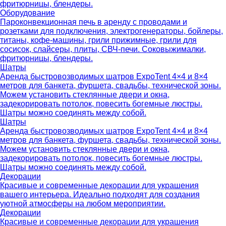
фритюрницы, блендеры.
Оборудование
Пароконвекционная печь в аренду с проводами и
розетками для подключения, электрогенераторы, бойлеры,
титаны, кофе-машины, грили прижимные, грили для
сосисок, слайсеры, плиты, СВЧ-печи. Соковыжималки,
фритюрницы, блендеры.
Шатры
Аренда быстровозводимых шатров ExpoTent 4×4 и 8×4
метров для банкета, фуршета, свадьбы, технической зоны.
Можем установить стеклянные двери и окна,
задекорировать потолок, повесить богемные люстры.
Шатры можно соединять между собой.
Шатры
Аренда быстровозводимых шатров ExpoTent 4×4 и 8×4
метров для банкета, фуршета, свадьбы, технической зоны.
Можем установить стеклянные двери и окна,
задекорировать потолок, повесить богемные люстры.
Шатры можно соединять между собой.
Декорации
Красивые и современные декорации для украшения
вашего интерьера. Идеально подходят для создания
уютной атмосферы на любом мероприятии.
Декорации
Красивые и современные декорации для украшения