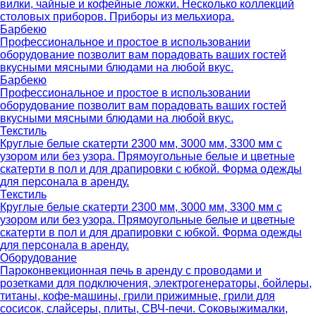
вилки, чайные и кофейные ложки. Несколько коллекций
столовых приборов. Приборы из мельхиора.
Барбекю
Профессиональное и простое в использовании
оборудование позволит вам порадовать ваших гостей
вкусными мясными блюдами на любой вкус.
Барбекю
Профессиональное и простое в использовании
оборудование позволит вам порадовать ваших гостей
вкусными мясными блюдами на любой вкус.
Текстиль
Круглые белые скатерти 2300 мм, 3000 мм, 3300 мм с
узором или без узора. Прямоугольные белые и цветные
скатерти в пол и для драпировки с юбкой. Форма одежды
для персонала в аренду.
Текстиль
Круглые белые скатерти 2300 мм, 3000 мм, 3300 мм с
узором или без узора. Прямоугольные белые и цветные
скатерти в пол и для драпировки с юбкой. Форма одежды
для персонала в аренду.
Оборудование
Пароконвекционная печь в аренду с проводами и
розетками для подключения, электрогенераторы, бойлеры,
титаны, кофе-машины, грили прижимные, грили для
сосисок, слайсеры, плиты, СВЧ-печи. Соковыжималки,