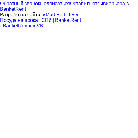
Обратный звонок
Подписаться
Оставить отзыв
Карьера в
BanketRent
Разработка сайта:
«Mad Particles»
Посуда на прокат СПб | BanketRent
«BanketRent» в VK