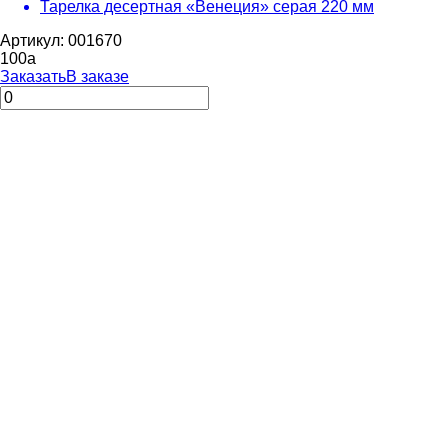
Тарелка десертная «Венеция» серая 220 мм
Артикул: 001670
100
a
Заказать
В заказе