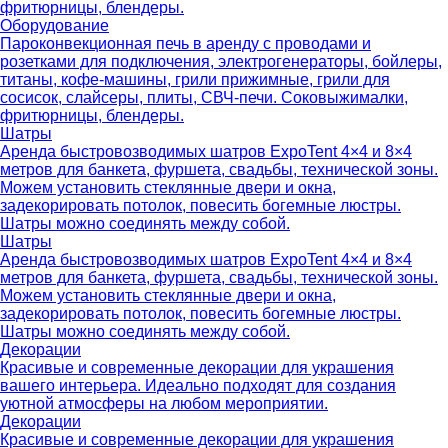
фритюрницы, блендеры.
Оборудование
Пароконвекционная печь в аренду с проводами и
розетками для подключения, электрогенераторы, бойлеры,
титаны, кофе-машины, грили прижимные, грили для
сосисок, слайсеры, плиты, СВЧ-печи. Соковыжималки,
фритюрницы, блендеры.
Шатры
Аренда быстровозводимых шатров ExpoTent 4×4 и 8×4
метров для банкета, фуршета, свадьбы, технической зоны.
Можем установить стеклянные двери и окна,
задекорировать потолок, повесить богемные люстры.
Шатры можно соединять между собой.
Шатры
Аренда быстровозводимых шатров ExpoTent 4×4 и 8×4
метров для банкета, фуршета, свадьбы, технической зоны.
Можем установить стеклянные двери и окна,
задекорировать потолок, повесить богемные люстры.
Шатры можно соединять между собой.
Декорации
Красивые и современные декорации для украшения
вашего интерьера. Идеально подходят для создания
уютной атмосферы на любом мероприятии.
Декорации
Красивые и современные декорации для украшения