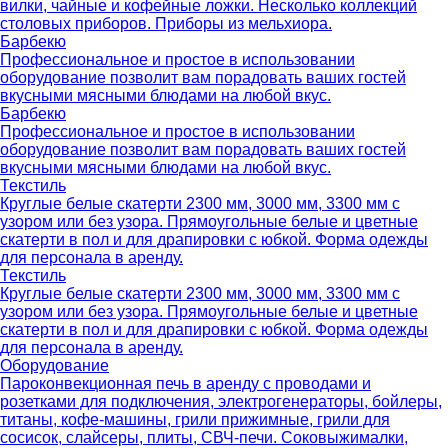
вилки, чайные и кофейные ложки. Несколько коллекций
столовых приборов. Приборы из мельхиора.
Барбекю
Профессиональное и простое в использовании
оборудование позволит вам порадовать ваших гостей
вкусными мясными блюдами на любой вкус.
Барбекю
Профессиональное и простое в использовании
оборудование позволит вам порадовать ваших гостей
вкусными мясными блюдами на любой вкус.
Текстиль
Круглые белые скатерти 2300 мм, 3000 мм, 3300 мм с
узором или без узора. Прямоугольные белые и цветные
скатерти в пол и для драпировки с юбкой. Форма одежды
для персонала в аренду.
Текстиль
Круглые белые скатерти 2300 мм, 3000 мм, 3300 мм с
узором или без узора. Прямоугольные белые и цветные
скатерти в пол и для драпировки с юбкой. Форма одежды
для персонала в аренду.
Оборудование
Пароконвекционная печь в аренду с проводами и
розетками для подключения, электрогенераторы, бойлеры,
титаны, кофе-машины, грили прижимные, грили для
сосисок, слайсеры, плиты, СВЧ-печи. Соковыжималки,