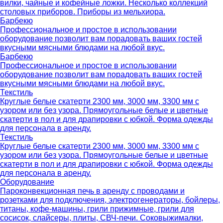
вилки, чайные и кофейные ложки. Несколько коллекций
столовых приборов. Приборы из мельхиора.
Барбекю
Профессиональное и простое в использовании
оборудование позволит вам порадовать ваших гостей
вкусными мясными блюдами на любой вкус.
Барбекю
Профессиональное и простое в использовании
оборудование позволит вам порадовать ваших гостей
вкусными мясными блюдами на любой вкус.
Текстиль
Круглые белые скатерти 2300 мм, 3000 мм, 3300 мм с
узором или без узора. Прямоугольные белые и цветные
скатерти в пол и для драпировки с юбкой. Форма одежды
для персонала в аренду.
Текстиль
Круглые белые скатерти 2300 мм, 3000 мм, 3300 мм с
узором или без узора. Прямоугольные белые и цветные
скатерти в пол и для драпировки с юбкой. Форма одежды
для персонала в аренду.
Оборудование
Пароконвекционная печь в аренду с проводами и
розетками для подключения, электрогенераторы, бойлеры,
титаны, кофе-машины, грили прижимные, грили для
сосисок, слайсеры, плиты, СВЧ-печи. Соковыжималки,