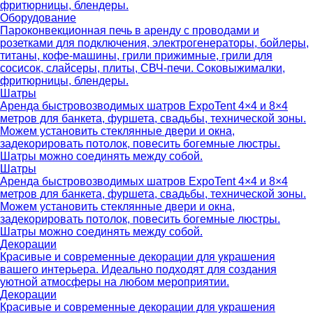
фритюрницы, блендеры.
Оборудование
Пароконвекционная печь в аренду с проводами и
розетками для подключения, электрогенераторы, бойлеры,
титаны, кофе-машины, грили прижимные, грили для
сосисок, слайсеры, плиты, СВЧ-печи. Соковыжималки,
фритюрницы, блендеры.
Шатры
Аренда быстровозводимых шатров ExpoTent 4×4 и 8×4
метров для банкета, фуршета, свадьбы, технической зоны.
Можем установить стеклянные двери и окна,
задекорировать потолок, повесить богемные люстры.
Шатры можно соединять между собой.
Шатры
Аренда быстровозводимых шатров ExpoTent 4×4 и 8×4
метров для банкета, фуршета, свадьбы, технической зоны.
Можем установить стеклянные двери и окна,
задекорировать потолок, повесить богемные люстры.
Шатры можно соединять между собой.
Декорации
Красивые и современные декорации для украшения
вашего интерьера. Идеально подходят для создания
уютной атмосферы на любом мероприятии.
Декорации
Красивые и современные декорации для украшения