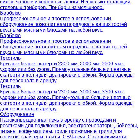
вилки, чайные и кофейные ложки. Несколько коллекций
столовых приборов. Приборы из мельхиора.
Барбекю
Профессиональное и простое в использовании
оборудование позволит вам порадовать ваших гостей
вкусными мясными блюдами на любой вкус.
Барбекю
Профессиональное и простое в использовании
оборудование позволит вам порадовать ваших гостей
вкусными мясными блюдами на любой вкус.
Текстиль
Круглые белые скатерти 2300 мм, 3000 мм, 3300 мм с
узором или без узора. Прямоугольные белые и цветные
скатерти в пол и для драпировки с юбкой. Форма одежды
для персонала в аренду.
Текстиль
Круглые белые скатерти 2300 мм, 3000 мм, 3300 мм с
узором или без узора. Прямоугольные белые и цветные
скатерти в пол и для драпировки с юбкой. Форма одежды
для персонала в аренду.
Оборудование
Пароконвекционная печь в аренду с проводами и
розетками для подключения, электрогенераторы, бойлеры,
титаны, кофе-машины, грили прижимные, грили для
сосисок, слайсеры, плиты, СВЧ-печи. Соковыжималки,