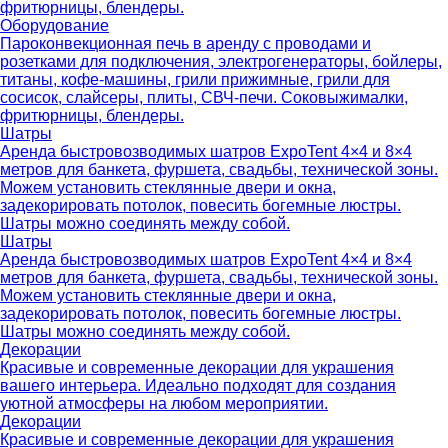
фритюрницы, блендеры.
Оборудование
Пароконвекционная печь в аренду с проводами и
розетками для подключения, электрогенераторы, бойлеры,
титаны, кофе-машины, грили прижимные, грили для
сосисок, слайсеры, плиты, СВЧ-печи. Соковыжималки,
фритюрницы, блендеры.
Шатры
Аренда быстровозводимых шатров ExpoTent 4×4 и 8×4
метров для банкета, фуршета, свадьбы, технической зоны.
Можем установить стеклянные двери и окна,
задекорировать потолок, повесить богемные люстры.
Шатры можно соединять между собой.
Шатры
Аренда быстровозводимых шатров ExpoTent 4×4 и 8×4
метров для банкета, фуршета, свадьбы, технической зоны.
Можем установить стеклянные двери и окна,
задекорировать потолок, повесить богемные люстры.
Шатры можно соединять между собой.
Декорации
Красивые и современные декорации для украшения
вашего интерьера. Идеально подходят для создания
уютной атмосферы на любом мероприятии.
Декорации
Красивые и современные декорации для украшения