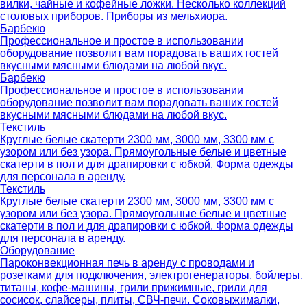
вилки, чайные и кофейные ложки. Несколько коллекций
столовых приборов. Приборы из мельхиора.
Барбекю
Профессиональное и простое в использовании
оборудование позволит вам порадовать ваших гостей
вкусными мясными блюдами на любой вкус.
Барбекю
Профессиональное и простое в использовании
оборудование позволит вам порадовать ваших гостей
вкусными мясными блюдами на любой вкус.
Текстиль
Круглые белые скатерти 2300 мм, 3000 мм, 3300 мм с
узором или без узора. Прямоугольные белые и цветные
скатерти в пол и для драпировки с юбкой. Форма одежды
для персонала в аренду.
Текстиль
Круглые белые скатерти 2300 мм, 3000 мм, 3300 мм с
узором или без узора. Прямоугольные белые и цветные
скатерти в пол и для драпировки с юбкой. Форма одежды
для персонала в аренду.
Оборудование
Пароконвекционная печь в аренду с проводами и
розетками для подключения, электрогенераторы, бойлеры,
титаны, кофе-машины, грили прижимные, грили для
сосисок, слайсеры, плиты, СВЧ-печи. Соковыжималки,