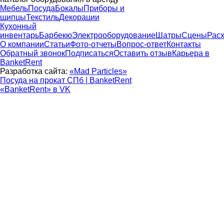
Мебель
Посуда
Бокалы
Приборы и
щипцы
Текстиль
Декорации
Кухонный
инвентарь
Барбекю
Электрооборудование
Шатры
Сцены
Рас
О компании
Статьи
Фото-отчеты
Вопрос-ответ
Контакты
Обратный звонок
Подписаться
Оставить отзыв
Карьера в
BanketRent
Разработка сайта:
«Mad Particles»
Посуда на прокат СПб | BanketRent
«BanketRent» в VK