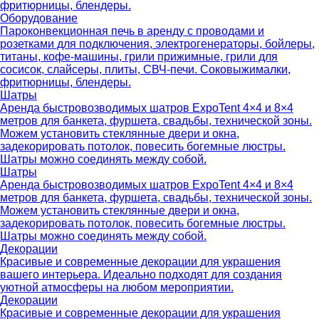
фритюрницы, блендеры.
Оборудование
Пароконвекционная печь в аренду с проводами и
розетками для подключения, электрогенераторы, бойлеры,
титаны, кофе-машины, грили прижимные, грили для
сосисок, слайсеры, плиты, СВЧ-печи. Соковыжималки,
фритюрницы, блендеры.
Шатры
Аренда быстровозводимых шатров ExpoTent 4×4 и 8×4
метров для банкета, фуршета, свадьбы, технической зоны.
Можем установить стеклянные двери и окна,
задекорировать потолок, повесить богемные люстры.
Шатры можно соединять между собой.
Шатры
Аренда быстровозводимых шатров ExpoTent 4×4 и 8×4
метров для банкета, фуршета, свадьбы, технической зоны.
Можем установить стеклянные двери и окна,
задекорировать потолок, повесить богемные люстры.
Шатры можно соединять между собой.
Декорации
Красивые и современные декорации для украшения
вашего интерьера. Идеально подходят для создания
уютной атмосферы на любом мероприятии.
Декорации
Красивые и современные декорации для украшения