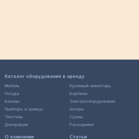
Холодильник Polair.
8 000
ЗАКАЗАТЬ
a
Каталог оборудования в аренду
Мебель
Кухонный инвентарь
Посуда
Барбекю
Бокалы
Электрооборудование
Приборы и щипцы
Шатры
Текстиль
Сцены
Декорации
Расходники
О компании
Статьи