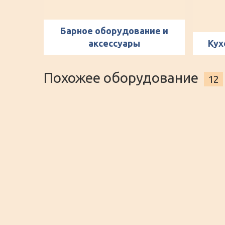
Барное оборудование и
аксессуары
Кух
Похожее оборудование
12
Термобокс для горячего
облегчённый
Вмещает в себя гастроемкости 1/1, 1/2 и 1/3