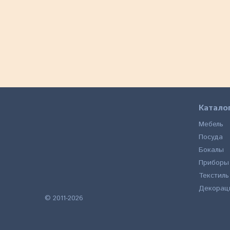
1 680
a
ЗАКАЗА
Катало
Мебель
Посуда
Бокалы
Приборы
Текстиль
Декорац
© 2011-2026