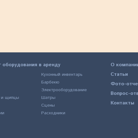
1
84
a
ТЬ
ЗАКАЗАТЬ
г оборудования в аренду
О компани
Статьи
Кухонный инвентарь
Барбекю
Фото-отч
Электрооборудование
Вопрос-от
 и щипцы
Шатры
Контакты
Сцены
ии
Расходники