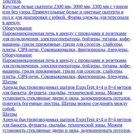
Текстиль
Круглые белые скатерти 2300 мм, 3000 мм, 3300 мм с узором
или без узора. Прямоугольные белые и цветные скатерти в
пол и для драпировки с юбкой. Форма одежды для персонала
в аренду.
Оборудование
Пароконвекционная печь в аренду с проводами и розетками
для подключения, электрогенераторы, бойлеры, титаны, кофе-
машины, грили прижимные, грили для сосисок, слайсеры,
плиты, СВЧ-печи. Соковыжималки, фритюрницы, блендеры.
Оборудование
Пароконвекционная печь в аренду с проводами и розетками
для подключения, электрогенераторы, бойлеры, титаны, кофе-
машины, грили прижимные, грили для сосисок, слайсеры,
плиты, СВЧ-печи. Соковыжималки, фритюрницы, блендеры.
Шатры
Аренда быстровозводимых шатров ExpoTent 4×4 и 8×4 метров
для банкета, фуршета, свадьбы, технической зоны. Можем
установить стеклянные двери и окна, задекорировать потолок,
повесить богемные люстры. Шатры можно соединять между
собой.
Шатры
Аренда быстровозводимых шатров ExpoTent 4×4 и 8×4 метров
для банкета, фуршета, свадьбы, технической зоны. Можем
установить стеклянные двери и окна, задекорировать потолок,