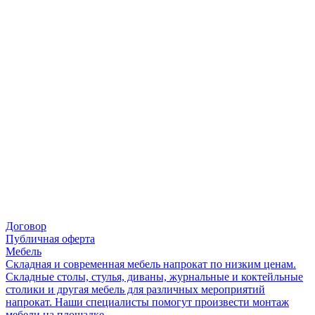
Договор
Публичная оферта
Мебель
Складная и современная мебель напрокат по низким ценам.
Складные столы, стулья, диваны, журнальные и коктейльные
столики и другая мебель для различных мероприятий
напрокат. Наши специалисты помогут произвести монтаж
мебели на площадке.