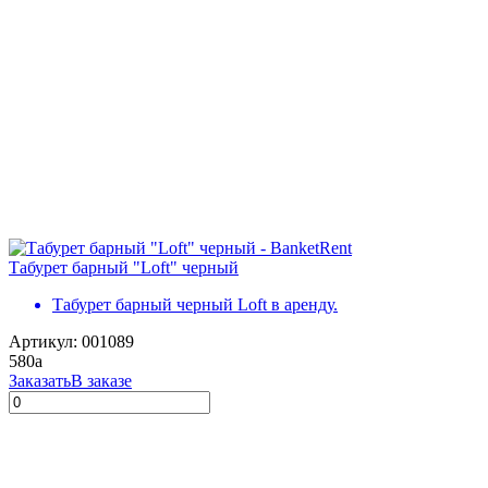
Табурет барный "Loft" черный
Табурет барный черный Loft в аренду.
Артикул: 001089
580
a
Заказать
В заказе