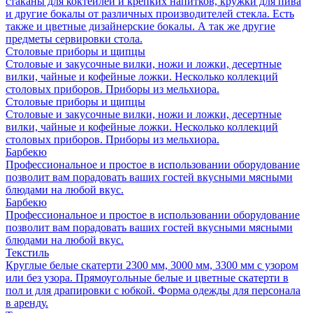
стаканы для коктейлей и крепких напитков, кружки для пива
и другие бокалы от различных производителей стекла. Есть
также и цветные дизайнерские бокалы. А так же другие
предметы сервировки стола.
Столовые приборы и щипцы
Столовые и закусочные вилки, ножи и ложки, десертные
вилки, чайные и кофейные ложки. Несколько коллекций
столовых приборов. Приборы из мельхиора.
Столовые приборы и щипцы
Столовые и закусочные вилки, ножи и ложки, десертные
вилки, чайные и кофейные ложки. Несколько коллекций
столовых приборов. Приборы из мельхиора.
Барбекю
Профессиональное и простое в использовании оборудование
позволит вам порадовать ваших гостей вкусными мясными
блюдами на любой вкус.
Барбекю
Профессиональное и простое в использовании оборудование
позволит вам порадовать ваших гостей вкусными мясными
блюдами на любой вкус.
Текстиль
Круглые белые скатерти 2300 мм, 3000 мм, 3300 мм с узором
или без узора. Прямоугольные белые и цветные скатерти в
пол и для драпировки с юбкой. Форма одежды для персонала
в аренду.