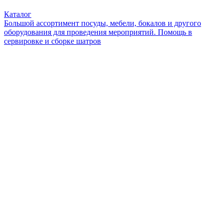
Каталог
Большой ассортимент посуды, мебели, бокалов и другого
оборудования для проведения мероприятий. Помощь в
сервировке и сборке шатров