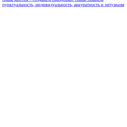
пунктуальность, индивидуальность, аккуратность и энтузиазм