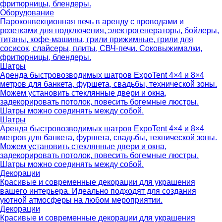
фритюрницы, блендеры.
Оборудование
Пароконвекционная печь в аренду с проводами и
розетками для подключения, электрогенераторы, бойлеры,
титаны, кофе-машины, грили прижимные, грили для
сосисок, слайсеры, плиты, СВЧ-печи. Соковыжималки,
фритюрницы, блендеры.
Шатры
Аренда быстровозводимых шатров ExpoTent 4×4 и 8×4
метров для банкета, фуршета, свадьбы, технической зоны.
Можем установить стеклянные двери и окна,
задекорировать потолок, повесить богемные люстры.
Шатры можно соединять между собой.
Шатры
Аренда быстровозводимых шатров ExpoTent 4×4 и 8×4
метров для банкета, фуршета, свадьбы, технической зоны.
Можем установить стеклянные двери и окна,
задекорировать потолок, повесить богемные люстры.
Шатры можно соединять между собой.
Декорации
Красивые и современные декорации для украшения
вашего интерьера. Идеально подходят для создания
уютной атмосферы на любом мероприятии.
Декорации
Красивые и современные декорации для украшения