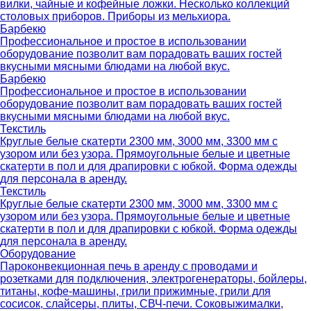
вилки, чайные и кофейные ложки. Несколько коллекций
столовых приборов. Приборы из мельхиора.
Барбекю
Профессиональное и простое в использовании
оборудование позволит вам порадовать ваших гостей
вкусными мясными блюдами на любой вкус.
Барбекю
Профессиональное и простое в использовании
оборудование позволит вам порадовать ваших гостей
вкусными мясными блюдами на любой вкус.
Текстиль
Круглые белые скатерти 2300 мм, 3000 мм, 3300 мм с
узором или без узора. Прямоугольные белые и цветные
скатерти в пол и для драпировки с юбкой. Форма одежды
для персонала в аренду.
Текстиль
Круглые белые скатерти 2300 мм, 3000 мм, 3300 мм с
узором или без узора. Прямоугольные белые и цветные
скатерти в пол и для драпировки с юбкой. Форма одежды
для персонала в аренду.
Оборудование
Пароконвекционная печь в аренду с проводами и
розетками для подключения, электрогенераторы, бойлеры,
титаны, кофе-машины, грили прижимные, грили для
сосисок, слайсеры, плиты, СВЧ-печи. Соковыжималки,