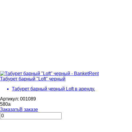
Табурет барный "Loft" черный
Табурет барный черный Loft в аренду.
Артикул: 001089
580
a
Заказать
В заказе