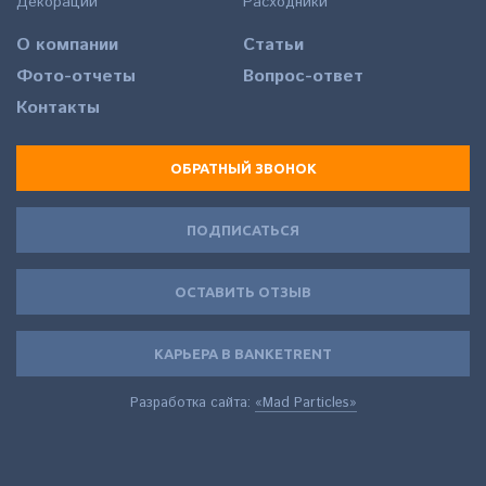
Декорации
Расходники
О компании
Статьи
Фото-отчеты
Вопрос-ответ
Контакты
ОБРАТНЫЙ ЗВОНОК
ПОДПИСАТЬСЯ
ОСТАВИТЬ ОТЗЫВ
КАРЬЕРА В BANKETRENT
Разработка сайта:
«Mad Particles»