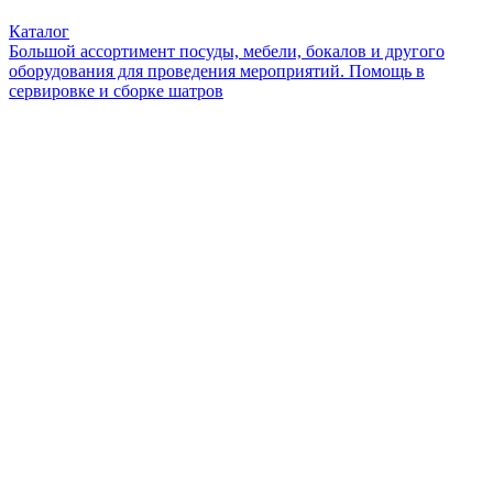
Каталог
Большой ассортимент посуды, мебели, бокалов и другого
оборудования для проведения мероприятий. Помощь в
сервировке и сборке шатров