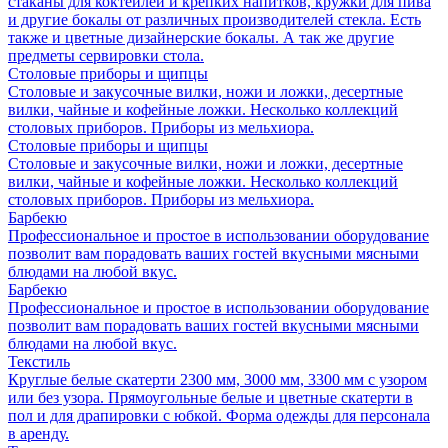
стаканы для коктейлей и крепких напитков, кружки для пива
и другие бокалы от различных производителей стекла. Есть
также и цветные дизайнерские бокалы. А так же другие
предметы сервировки стола.
Столовые приборы и щипцы
Столовые и закусочные вилки, ножи и ложки, десертные
вилки, чайные и кофейные ложки. Несколько коллекций
столовых приборов. Приборы из мельхиора.
Столовые приборы и щипцы
Столовые и закусочные вилки, ножи и ложки, десертные
вилки, чайные и кофейные ложки. Несколько коллекций
столовых приборов. Приборы из мельхиора.
Барбекю
Профессиональное и простое в использовании оборудование
позволит вам порадовать ваших гостей вкусными мясными
блюдами на любой вкус.
Барбекю
Профессиональное и простое в использовании оборудование
позволит вам порадовать ваших гостей вкусными мясными
блюдами на любой вкус.
Текстиль
Круглые белые скатерти 2300 мм, 3000 мм, 3300 мм с узором
или без узора. Прямоугольные белые и цветные скатерти в
пол и для драпировки с юбкой. Форма одежды для персонала
в аренду.