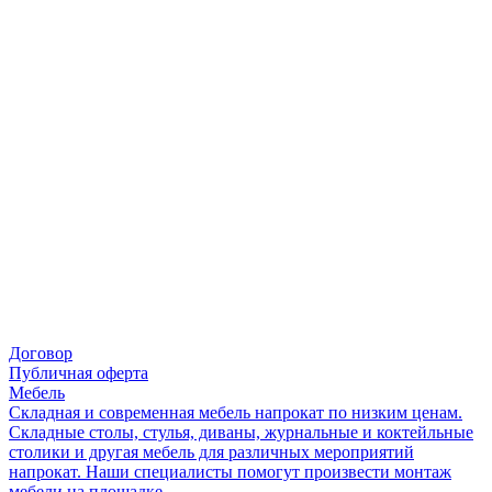
Договор
Публичная оферта
Мебель
Складная и современная мебель напрокат по низким ценам.
Складные столы, стулья, диваны, журнальные и коктейльные
столики и другая мебель для различных мероприятий
напрокат. Наши специалисты помогут произвести монтаж
мебели на площадке.