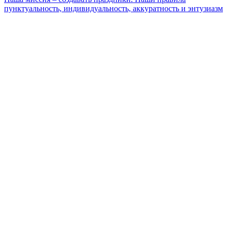
пунктуальность, индивидуальность, аккуратность и энтузиазм