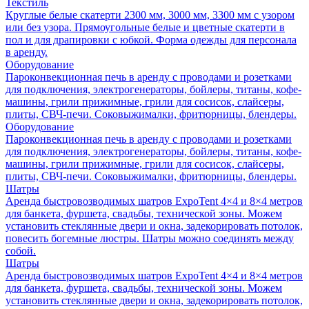
Текстиль
Круглые белые скатерти 2300 мм, 3000 мм, 3300 мм с узором
или без узора. Прямоугольные белые и цветные скатерти в
пол и для драпировки с юбкой. Форма одежды для персонала
в аренду.
Оборудование
Пароконвекционная печь в аренду с проводами и розетками
для подключения, электрогенераторы, бойлеры, титаны, кофе-
машины, грили прижимные, грили для сосисок, слайсеры,
плиты, СВЧ-печи. Соковыжималки, фритюрницы, блендеры.
Оборудование
Пароконвекционная печь в аренду с проводами и розетками
для подключения, электрогенераторы, бойлеры, титаны, кофе-
машины, грили прижимные, грили для сосисок, слайсеры,
плиты, СВЧ-печи. Соковыжималки, фритюрницы, блендеры.
Шатры
Аренда быстровозводимых шатров ExpoTent 4×4 и 8×4 метров
для банкета, фуршета, свадьбы, технической зоны. Можем
установить стеклянные двери и окна, задекорировать потолок,
повесить богемные люстры. Шатры можно соединять между
собой.
Шатры
Аренда быстровозводимых шатров ExpoTent 4×4 и 8×4 метров
для банкета, фуршета, свадьбы, технической зоны. Можем
установить стеклянные двери и окна, задекорировать потолок,