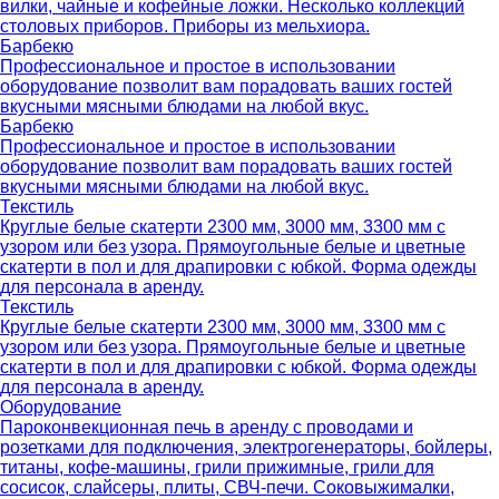
вилки, чайные и кофейные ложки. Несколько коллекций
столовых приборов. Приборы из мельхиора.
Барбекю
Профессиональное и простое в использовании
оборудование позволит вам порадовать ваших гостей
вкусными мясными блюдами на любой вкус.
Барбекю
Профессиональное и простое в использовании
оборудование позволит вам порадовать ваших гостей
вкусными мясными блюдами на любой вкус.
Текстиль
Круглые белые скатерти 2300 мм, 3000 мм, 3300 мм с
узором или без узора. Прямоугольные белые и цветные
скатерти в пол и для драпировки с юбкой. Форма одежды
для персонала в аренду.
Текстиль
Круглые белые скатерти 2300 мм, 3000 мм, 3300 мм с
узором или без узора. Прямоугольные белые и цветные
скатерти в пол и для драпировки с юбкой. Форма одежды
для персонала в аренду.
Оборудование
Пароконвекционная печь в аренду с проводами и
розетками для подключения, электрогенераторы, бойлеры,
титаны, кофе-машины, грили прижимные, грили для
сосисок, слайсеры, плиты, СВЧ-печи. Соковыжималки,