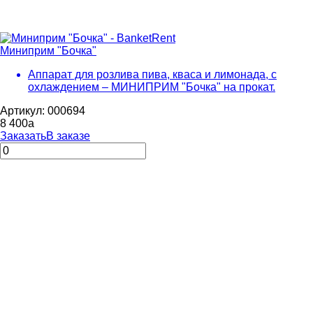
Миниприм "Бочка"
Аппарат для розлива пива, кваса и лимонада, с
охлаждением – МИНИПРИМ "Бочка" на прокат.
Артикул: 000694
8 400
a
Заказать
В заказе