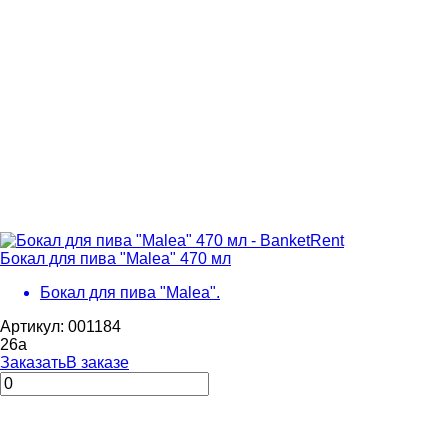
Бокал для пива "Malea" 470 мл
Бокал для пива "Malea".
Артикул: 001184
26
a
Заказать
В заказе