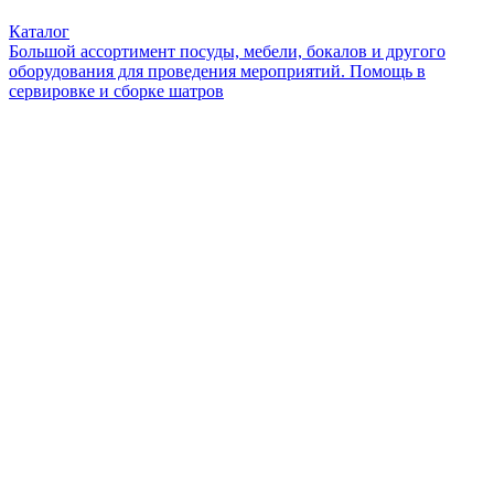
Каталог
Большой ассортимент посуды, мебели, бокалов и другого
оборудования для проведения мероприятий. Помощь в
сервировке и сборке шатров