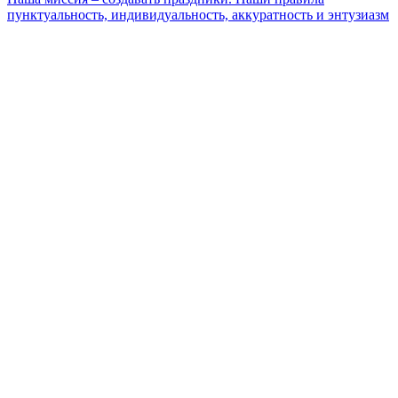
пунктуальность, индивидуальность, аккуратность и энтузиазм