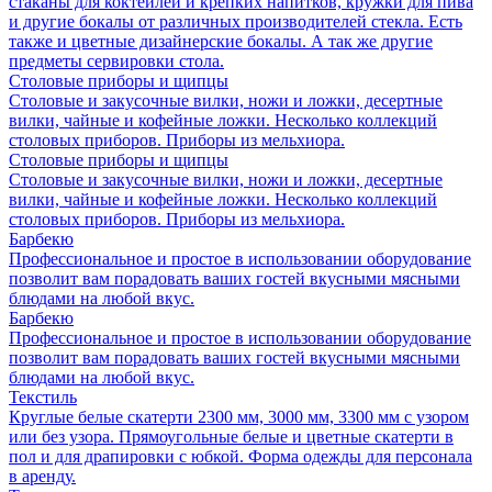
стаканы для коктейлей и крепких напитков, кружки для пива
и другие бокалы от различных производителей стекла. Есть
также и цветные дизайнерские бокалы. А так же другие
предметы сервировки стола.
Столовые приборы и щипцы
Столовые и закусочные вилки, ножи и ложки, десертные
вилки, чайные и кофейные ложки. Несколько коллекций
столовых приборов. Приборы из мельхиора.
Столовые приборы и щипцы
Столовые и закусочные вилки, ножи и ложки, десертные
вилки, чайные и кофейные ложки. Несколько коллекций
столовых приборов. Приборы из мельхиора.
Барбекю
Профессиональное и простое в использовании оборудование
позволит вам порадовать ваших гостей вкусными мясными
блюдами на любой вкус.
Барбекю
Профессиональное и простое в использовании оборудование
позволит вам порадовать ваших гостей вкусными мясными
блюдами на любой вкус.
Текстиль
Круглые белые скатерти 2300 мм, 3000 мм, 3300 мм с узором
или без узора. Прямоугольные белые и цветные скатерти в
пол и для драпировки с юбкой. Форма одежды для персонала
в аренду.