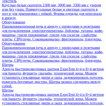
Текстиль
Круглые белые скатерти 2300 мм, 3000 мм, 3300 мм с узором
или без узора. Прямоугольные белые и цветные скатерти в
пол и для драпировки с юбкой. Форма одежды для персонала
в аренду.
Оборудование
Пароконвекционная печь в аренду с проводами и розетками
для подключения, электрогенераторы, бойлеры, титаны, кофе-
машины, грили прижимные, грили для сосисок, слайсеры,
плиты, СВЧ-печи. Соковыжималки, фритюрницы, блендеры.
Оборудование
Пароконвекционная печь в аренду с проводами и розетками
для подключения, электрогенераторы, бойлеры, титаны, кофе-
машины, грили прижимные, грили для сосисок, слайсеры,
плиты, СВЧ-печи. Соковыжималки, фритюрницы, блендеры.
Шатры
Аренда быстровозводимых шатров ExpoTent 4×4 и 8×4 метров
для банкета, фуршета, свадьбы, технической зоны. Можем
установить стеклянные двери и окна, задекорировать потолок,
повесить богемные люстры. Шатры можно соединять между
собой.
Шатры
Аренда быстровозводимых шатров ExpoTent 4×4 и 8×4 метров
для банкета, фуршета, свадьбы, технической зоны. Можем
установить стеклянные двери и окна, задекорировать потолок,