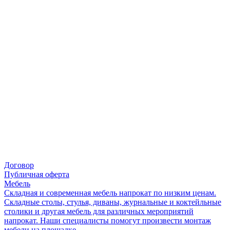
Договор
Публичная оферта
Мебель
Складная и современная мебель напрокат по низким ценам.
Складные столы, стулья, диваны, журнальные и коктейльные
столики и другая мебель для различных мероприятий
напрокат. Наши специалисты помогут произвести монтаж
мебели на площадке.