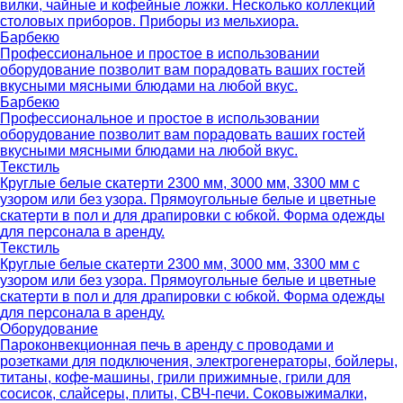
вилки, чайные и кофейные ложки. Несколько коллекций
столовых приборов. Приборы из мельхиора.
Барбекю
Профессиональное и простое в использовании
оборудование позволит вам порадовать ваших гостей
вкусными мясными блюдами на любой вкус.
Барбекю
Профессиональное и простое в использовании
оборудование позволит вам порадовать ваших гостей
вкусными мясными блюдами на любой вкус.
Текстиль
Круглые белые скатерти 2300 мм, 3000 мм, 3300 мм с
узором или без узора. Прямоугольные белые и цветные
скатерти в пол и для драпировки с юбкой. Форма одежды
для персонала в аренду.
Текстиль
Круглые белые скатерти 2300 мм, 3000 мм, 3300 мм с
узором или без узора. Прямоугольные белые и цветные
скатерти в пол и для драпировки с юбкой. Форма одежды
для персонала в аренду.
Оборудование
Пароконвекционная печь в аренду с проводами и
розетками для подключения, электрогенераторы, бойлеры,
титаны, кофе-машины, грили прижимные, грили для
сосисок, слайсеры, плиты, СВЧ-печи. Соковыжималки,