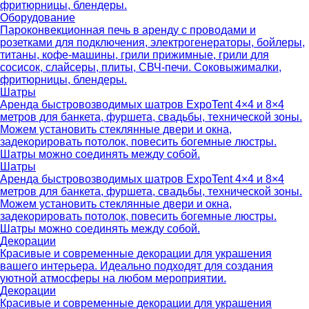
фритюрницы, блендеры.
Оборудование
Пароконвекционная печь в аренду с проводами и
розетками для подключения, электрогенераторы, бойлеры,
титаны, кофе-машины, грили прижимные, грили для
сосисок, слайсеры, плиты, СВЧ-печи. Соковыжималки,
фритюрницы, блендеры.
Шатры
Аренда быстровозводимых шатров ExpoTent 4×4 и 8×4
метров для банкета, фуршета, свадьбы, технической зоны.
Можем установить стеклянные двери и окна,
задекорировать потолок, повесить богемные люстры.
Шатры можно соединять между собой.
Шатры
Аренда быстровозводимых шатров ExpoTent 4×4 и 8×4
метров для банкета, фуршета, свадьбы, технической зоны.
Можем установить стеклянные двери и окна,
задекорировать потолок, повесить богемные люстры.
Шатры можно соединять между собой.
Декорации
Красивые и современные декорации для украшения
вашего интерьера. Идеально подходят для создания
уютной атмосферы на любом мероприятии.
Декорации
Красивые и современные декорации для украшения