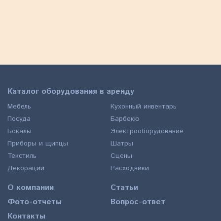
65
a
40
a
ЗАКАЗАТЬ
Каталог оборудования в аренду
Мебель
Кухонный инвентарь
Посуда
Барбекю
Бокалы
Электрооборудование
Приборы и щипцы
Шатры
Текстиль
Сцены
Декорации
Расходники
О компании
Статьи
Фото-отчеты
Вопрос-ответ
Контакты