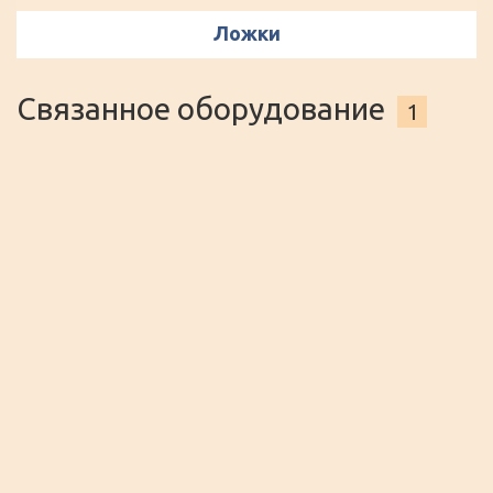
Ложки
Связанное оборудование
1
Титан 10 литров
Титан (бойлер) 10 литров на прокат. Бойлер
используется для приготовление кипятка на
кофе-брейки, банкеты, фуршеты и любых
других мероприятиях.