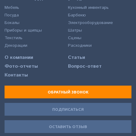
Мебель
Кухонный инвентарь
Посуда
Барбекю
Бокалы
Электрооборудование
Приборы и щипцы
Шатры
Текстиль
Сцены
Декорации
Расходники
О компании
Статьи
Фото-отчеты
Вопрос-ответ
Контакты
ОБРАТНЫЙ ЗВОНОК
ПОДПИСАТЬСЯ
ОСТАВИТЬ ОТЗЫВ