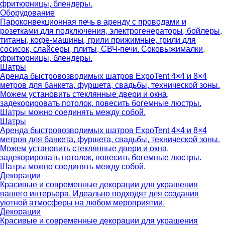
фритюрницы, блендеры.
Оборудование
Пароконвекционная печь в аренду с проводами и
розетками для подключения, электрогенераторы, бойлеры,
титаны, кофе-машины, грили прижимные, грили для
сосисок, слайсеры, плиты, СВЧ-печи. Соковыжималки,
фритюрницы, блендеры.
Шатры
Аренда быстровозводимых шатров ExpoTent 4×4 и 8×4
метров для банкета, фуршета, свадьбы, технической зоны.
Можем установить стеклянные двери и окна,
задекорировать потолок, повесить богемные люстры.
Шатры можно соединять между собой.
Шатры
Аренда быстровозводимых шатров ExpoTent 4×4 и 8×4
метров для банкета, фуршета, свадьбы, технической зоны.
Можем установить стеклянные двери и окна,
задекорировать потолок, повесить богемные люстры.
Шатры можно соединять между собой.
Декорации
Красивые и современные декорации для украшения
вашего интерьера. Идеально подходят для создания
уютной атмосферы на любом мероприятии.
Декорации
Красивые и современные декорации для украшения