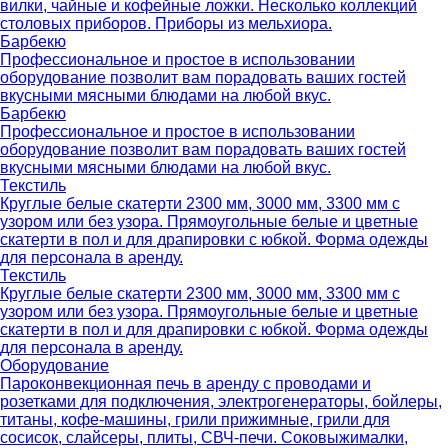
вилки, чайные и кофейные ложки. Несколько коллекций
столовых приборов. Приборы из мельхиора.
Барбекю
Профессиональное и простое в использовании
оборудование позволит вам порадовать ваших гостей
вкусными мясными блюдами на любой вкус.
Барбекю
Профессиональное и простое в использовании
оборудование позволит вам порадовать ваших гостей
вкусными мясными блюдами на любой вкус.
Текстиль
Круглые белые скатерти 2300 мм, 3000 мм, 3300 мм с
узором или без узора. Прямоугольные белые и цветные
скатерти в пол и для драпировки с юбкой. Форма одежды
для персонала в аренду.
Текстиль
Круглые белые скатерти 2300 мм, 3000 мм, 3300 мм с
узором или без узора. Прямоугольные белые и цветные
скатерти в пол и для драпировки с юбкой. Форма одежды
для персонала в аренду.
Оборудование
Пароконвекционная печь в аренду с проводами и
розетками для подключения, электрогенераторы, бойлеры,
титаны, кофе-машины, грили прижимные, грили для
сосисок, слайсеры, плиты, СВЧ-печи. Соковыжималки,