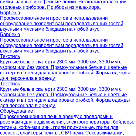
вилки, чайные и кофейные ложки. Несколько коллекций
столовых приборов. Приборы из мельхиора.
Барбекю
Профессиональное и простое в использовании
оборудование позволит вам порадовать ваших гостей
вкусными мясными блюдами на любой вкус.
Барбекю
Профессиональное и простое в использовании
оборудование позволит вам порадовать ваших гостей
вкусными мясными блюдами на любой вкус.
Текстиль
Круглые белые скатерти 2300 мм, 3000 мм, 3300 мм с
узором или без узора. Прямоугольные белые и цветные
скатерти в пол и для драпировки с юбкой. Форма одежды
для персонала в аренду.
Текстиль
Круглые белые скатерти 2300 мм, 3000 мм, 3300 мм с
узором или без узора. Прямоугольные белые и цветные
скатерти в пол и для драпировки с юбкой. Форма одежды
для персонала в аренду.
Оборудование
Пароконвекционная печь в аренду с проводами и
розетками для подключения, электрогенераторы, бойлеры,
титаны, кофе-машины, грили прижимные, грили для
сосисок, слайсеры, плиты, СВЧ-печи. Соковыжималки,