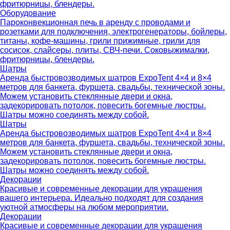
фритюрницы, блендеры.
Оборудование
Пароконвекционная печь в аренду с проводами и
розетками для подключения, электрогенераторы, бойлеры,
титаны, кофе-машины, грили прижимные, грили для
сосисок, слайсеры, плиты, СВЧ-печи. Соковыжималки,
фритюрницы, блендеры.
Шатры
Аренда быстровозводимых шатров ExpoTent 4×4 и 8×4
метров для банкета, фуршета, свадьбы, технической зоны.
Можем установить стеклянные двери и окна,
задекорировать потолок, повесить богемные люстры.
Шатры можно соединять между собой.
Шатры
Аренда быстровозводимых шатров ExpoTent 4×4 и 8×4
метров для банкета, фуршета, свадьбы, технической зоны.
Можем установить стеклянные двери и окна,
задекорировать потолок, повесить богемные люстры.
Шатры можно соединять между собой.
Декорации
Красивые и современные декорации для украшения
вашего интерьера. Идеально подходят для создания
уютной атмосферы на любом мероприятии.
Декорации
Красивые и современные декорации для украшения