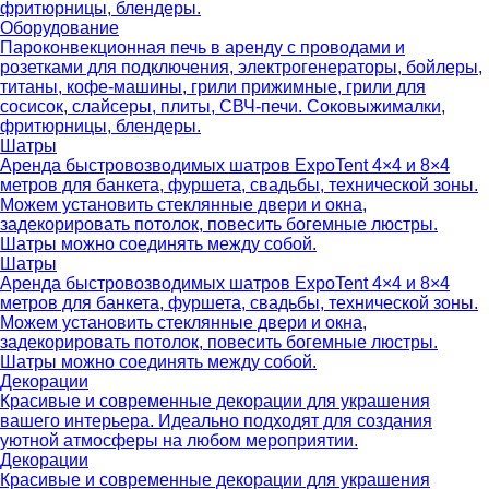
фритюрницы, блендеры.
Оборудование
Пароконвекционная печь в аренду с проводами и
розетками для подключения, электрогенераторы, бойлеры,
титаны, кофе-машины, грили прижимные, грили для
сосисок, слайсеры, плиты, СВЧ-печи. Соковыжималки,
фритюрницы, блендеры.
Шатры
Аренда быстровозводимых шатров ExpoTent 4×4 и 8×4
метров для банкета, фуршета, свадьбы, технической зоны.
Можем установить стеклянные двери и окна,
задекорировать потолок, повесить богемные люстры.
Шатры можно соединять между собой.
Шатры
Аренда быстровозводимых шатров ExpoTent 4×4 и 8×4
метров для банкета, фуршета, свадьбы, технической зоны.
Можем установить стеклянные двери и окна,
задекорировать потолок, повесить богемные люстры.
Шатры можно соединять между собой.
Декорации
Красивые и современные декорации для украшения
вашего интерьера. Идеально подходят для создания
уютной атмосферы на любом мероприятии.
Декорации
Красивые и современные декорации для украшения