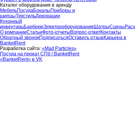
Каталог оборудования в аренду
Мебель
Посуда
Бокалы
Приборы и
щипцы
Текстиль
Декорации
Кухонный
инвентарь
Барбекю
Электрооборудование
Шатры
Сцены
Рас
О компании
Статьи
Фото-отчеты
Вопрос-ответ
Контакты
Обратный звонок
Подписаться
Оставить отзыв
Карьера в
BanketRent
Разработка сайта:
«Mad Particles»
Посуда на прокат СПб | BanketRent
«BanketRent» в VK