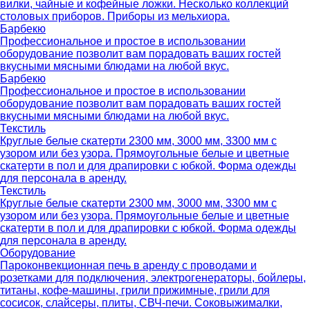
вилки, чайные и кофейные ложки. Несколько коллекций
столовых приборов. Приборы из мельхиора.
Барбекю
Профессиональное и простое в использовании
оборудование позволит вам порадовать ваших гостей
вкусными мясными блюдами на любой вкус.
Барбекю
Профессиональное и простое в использовании
оборудование позволит вам порадовать ваших гостей
вкусными мясными блюдами на любой вкус.
Текстиль
Круглые белые скатерти 2300 мм, 3000 мм, 3300 мм с
узором или без узора. Прямоугольные белые и цветные
скатерти в пол и для драпировки с юбкой. Форма одежды
для персонала в аренду.
Текстиль
Круглые белые скатерти 2300 мм, 3000 мм, 3300 мм с
узором или без узора. Прямоугольные белые и цветные
скатерти в пол и для драпировки с юбкой. Форма одежды
для персонала в аренду.
Оборудование
Пароконвекционная печь в аренду с проводами и
розетками для подключения, электрогенераторы, бойлеры,
титаны, кофе-машины, грили прижимные, грили для
сосисок, слайсеры, плиты, СВЧ-печи. Соковыжималки,