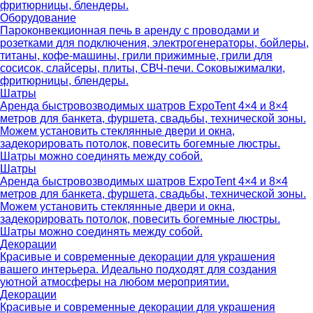
фритюрницы, блендеры.
Оборудование
Пароконвекционная печь в аренду с проводами и
розетками для подключения, электрогенераторы, бойлеры,
титаны, кофе-машины, грили прижимные, грили для
сосисок, слайсеры, плиты, СВЧ-печи. Соковыжималки,
фритюрницы, блендеры.
Шатры
Аренда быстровозводимых шатров ExpoTent 4×4 и 8×4
метров для банкета, фуршета, свадьбы, технической зоны.
Можем установить стеклянные двери и окна,
задекорировать потолок, повесить богемные люстры.
Шатры можно соединять между собой.
Шатры
Аренда быстровозводимых шатров ExpoTent 4×4 и 8×4
метров для банкета, фуршета, свадьбы, технической зоны.
Можем установить стеклянные двери и окна,
задекорировать потолок, повесить богемные люстры.
Шатры можно соединять между собой.
Декорации
Красивые и современные декорации для украшения
вашего интерьера. Идеально подходят для создания
уютной атмосферы на любом мероприятии.
Декорации
Красивые и современные декорации для украшения