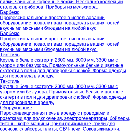
вилки, чайные и кофейные ложки. Несколько коллекций
столовых приборов. Приборы из мельхиора.
Барбекю
Профессиональное и простое в использовании
оборудование позволит вам порадовать ваших гостей
вкусными мясными блюдами на любой вкус.
Барбекю
Профессиональное и простое в использовании
оборудование позволит вам порадовать ваших гостей
вкусными мясными блюдами на любой вкус.
Текстиль
Круглые белые скатерти 2300 мм, 3000 мм, 3300 мм с
узором или без узора. Прямоугольные белые и цветные
скатерти в пол и для драпировки с юбкой. Форма одежды
для персонала в аренду.
Текстиль
Круглые белые скатерти 2300 мм, 3000 мм, 3300 мм с
узором или без узора. Прямоугольные белые и цветные
скатерти в пол и для драпировки с юбкой. Форма одежды
для персонала в аренду.
Оборудование
Пароконвекционная печь в аренду с проводами и
розетками для подключения, электрогенераторы, бойлеры,
титаны, кофе-машины, грили прижимные, грили для
сосисок, слайсеры, плиты, СВЧ-печи. Соковыжималки,