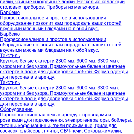
вилки, чайные и кофейные ложки. Несколько коллекций
столовых приборов. Приборы из мельхиора.
Барбекю
Профессиональное и простое в использовании
оборудование позволит вам порадовать ваших гостей
вкусными мясными блюдами на любой вкус.
Барбекю
Профессиональное и простое в использовании
оборудование позволит вам порадовать ваших гостей
вкусными мясными блюдами на любой вкус.
Текстиль
Круглые белые скатерти 2300 мм, 3000 мм, 3300 мм с
узором или без узора. Прямоугольные белые и цветные
скатерти в пол и для драпировки с юбкой. Форма одежды
для персонала в аренду.
Текстиль
Круглые белые скатерти 2300 мм, 3000 мм, 3300 мм с
узором или без узора. Прямоугольные белые и цветные
скатерти в пол и для драпировки с юбкой. Форма одежды
для персонала в аренду.
Оборудование
Пароконвекционная печь в аренду с проводами и
розетками для подключения, электрогенераторы, бойлеры,
титаны, кофе-машины, грили прижимные, грили для
сосисок, слайсеры, плиты, СВЧ-печи. Соковыжималки,