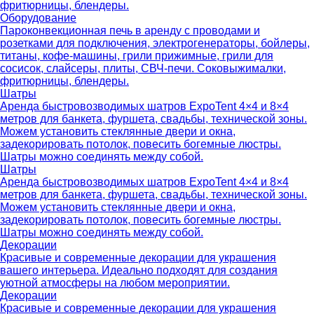
фритюрницы, блендеры.
Оборудование
Пароконвекционная печь в аренду с проводами и
розетками для подключения, электрогенераторы, бойлеры,
титаны, кофе-машины, грили прижимные, грили для
сосисок, слайсеры, плиты, СВЧ-печи. Соковыжималки,
фритюрницы, блендеры.
Шатры
Аренда быстровозводимых шатров ExpoTent 4×4 и 8×4
метров для банкета, фуршета, свадьбы, технической зоны.
Можем установить стеклянные двери и окна,
задекорировать потолок, повесить богемные люстры.
Шатры можно соединять между собой.
Шатры
Аренда быстровозводимых шатров ExpoTent 4×4 и 8×4
метров для банкета, фуршета, свадьбы, технической зоны.
Можем установить стеклянные двери и окна,
задекорировать потолок, повесить богемные люстры.
Шатры можно соединять между собой.
Декорации
Красивые и современные декорации для украшения
вашего интерьера. Идеально подходят для создания
уютной атмосферы на любом мероприятии.
Декорации
Красивые и современные декорации для украшения