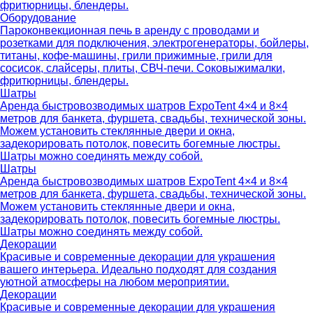
фритюрницы, блендеры.
Оборудование
Пароконвекционная печь в аренду с проводами и
розетками для подключения, электрогенераторы, бойлеры,
титаны, кофе-машины, грили прижимные, грили для
сосисок, слайсеры, плиты, СВЧ-печи. Соковыжималки,
фритюрницы, блендеры.
Шатры
Аренда быстровозводимых шатров ExpoTent 4×4 и 8×4
метров для банкета, фуршета, свадьбы, технической зоны.
Можем установить стеклянные двери и окна,
задекорировать потолок, повесить богемные люстры.
Шатры можно соединять между собой.
Шатры
Аренда быстровозводимых шатров ExpoTent 4×4 и 8×4
метров для банкета, фуршета, свадьбы, технической зоны.
Можем установить стеклянные двери и окна,
задекорировать потолок, повесить богемные люстры.
Шатры можно соединять между собой.
Декорации
Красивые и современные декорации для украшения
вашего интерьера. Идеально подходят для создания
уютной атмосферы на любом мероприятии.
Декорации
Красивые и современные декорации для украшения