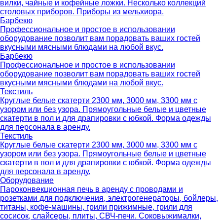
вилки, чайные и кофейные ложки. Несколько коллекций
столовых приборов. Приборы из мельхиора.
Барбекю
Профессиональное и простое в использовании
оборудование позволит вам порадовать ваших гостей
вкусными мясными блюдами на любой вкус.
Барбекю
Профессиональное и простое в использовании
оборудование позволит вам порадовать ваших гостей
вкусными мясными блюдами на любой вкус.
Текстиль
Круглые белые скатерти 2300 мм, 3000 мм, 3300 мм с
узором или без узора. Прямоугольные белые и цветные
скатерти в пол и для драпировки с юбкой. Форма одежды
для персонала в аренду.
Текстиль
Круглые белые скатерти 2300 мм, 3000 мм, 3300 мм с
узором или без узора. Прямоугольные белые и цветные
скатерти в пол и для драпировки с юбкой. Форма одежды
для персонала в аренду.
Оборудование
Пароконвекционная печь в аренду с проводами и
розетками для подключения, электрогенераторы, бойлеры,
титаны, кофе-машины, грили прижимные, грили для
сосисок, слайсеры, плиты, СВЧ-печи. Соковыжималки,