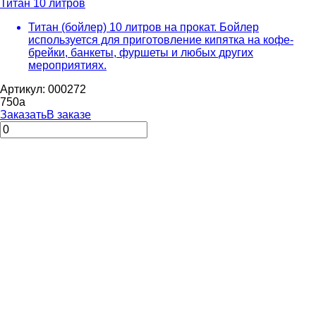
Титан 10 литров
Титан (бойлер) 10 литров на прокат. Бойлер
используется для приготовление кипятка на кофе-
брейки, банкеты, фуршеты и любых других
мероприятиях.
Артикул: 000272
750
a
Заказать
В заказе