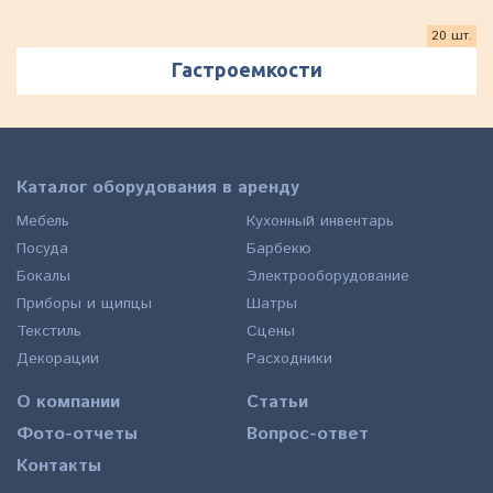
20 шт.
Гастроемкости
Каталог оборудования в аренду
Мебель
Кухонный инвентарь
Посуда
Барбекю
Бокалы
Электрооборудование
Приборы и щипцы
Шатры
Текстиль
Сцены
Декорации
Расходники
О компании
Статьи
Фото-отчеты
Вопрос-ответ
Контакты