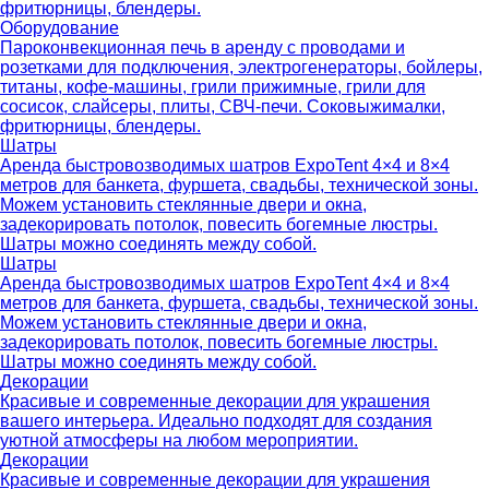
фритюрницы, блендеры.
Оборудование
Пароконвекционная печь в аренду с проводами и
розетками для подключения, электрогенераторы, бойлеры,
титаны, кофе-машины, грили прижимные, грили для
сосисок, слайсеры, плиты, СВЧ-печи. Соковыжималки,
фритюрницы, блендеры.
Шатры
Аренда быстровозводимых шатров ExpoTent 4×4 и 8×4
метров для банкета, фуршета, свадьбы, технической зоны.
Можем установить стеклянные двери и окна,
задекорировать потолок, повесить богемные люстры.
Шатры можно соединять между собой.
Шатры
Аренда быстровозводимых шатров ExpoTent 4×4 и 8×4
метров для банкета, фуршета, свадьбы, технической зоны.
Можем установить стеклянные двери и окна,
задекорировать потолок, повесить богемные люстры.
Шатры можно соединять между собой.
Декорации
Красивые и современные декорации для украшения
вашего интерьера. Идеально подходят для создания
уютной атмосферы на любом мероприятии.
Декорации
Красивые и современные декорации для украшения