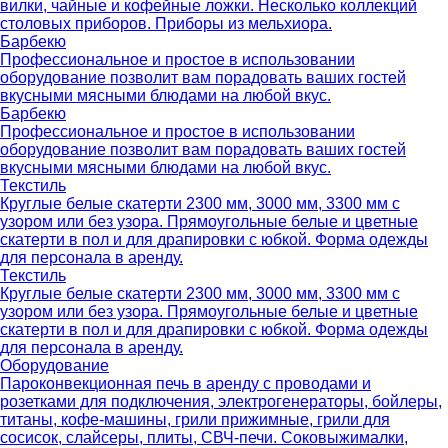
вилки, чайные и кофейные ложки. Несколько коллекций
столовых приборов. Приборы из мельхиора.
Барбекю
Профессиональное и простое в использовании
оборудование позволит вам порадовать ваших гостей
вкусными мясными блюдами на любой вкус.
Барбекю
Профессиональное и простое в использовании
оборудование позволит вам порадовать ваших гостей
вкусными мясными блюдами на любой вкус.
Текстиль
Круглые белые скатерти 2300 мм, 3000 мм, 3300 мм с
узором или без узора. Прямоугольные белые и цветные
скатерти в пол и для драпировки с юбкой. Форма одежды
для персонала в аренду.
Текстиль
Круглые белые скатерти 2300 мм, 3000 мм, 3300 мм с
узором или без узора. Прямоугольные белые и цветные
скатерти в пол и для драпировки с юбкой. Форма одежды
для персонала в аренду.
Оборудование
Пароконвекционная печь в аренду с проводами и
розетками для подключения, электрогенераторы, бойлеры,
титаны, кофе-машины, грили прижимные, грили для
сосисок, слайсеры, плиты, СВЧ-печи. Соковыжималки,