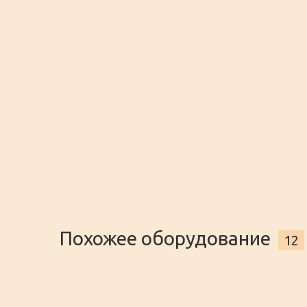
Стол "Loft" с дубовой
столешницей 2000*900 мм
Стол "Loft" с дубовой столешницей
3 500
a
ЗАКАЗА
Похожее оборудование
12