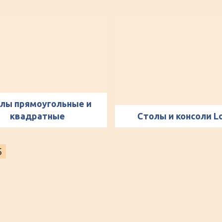
лы прямоугольные и
квадратные
Столы и консоли L
5