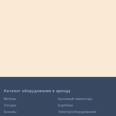
Гримерное зеркало "Гримм"
Гр
большое
на
Трюмо "Гримм" в аренду.
Грим
3 600
2 6
ЗАКАЗАТЬ
a
Каталог оборудования в аренду
Мебель
Кухонный инвентарь
Посуда
Барбекю
Бокалы
Электрооборудование