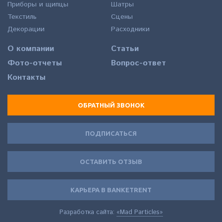
Приборы и щипцы
Шатры
Текстиль
Сцены
Декорации
Расходники
О компании
Статьи
Фото-отчеты
Вопрос-ответ
Контакты
ОБРАТНЫЙ ЗВОНОК
ПОДПИСАТЬСЯ
ОСТАВИТЬ ОТЗЫВ
КАРЬЕРА В BANKETRENT
Разработка сайта:
«Mad Particles»