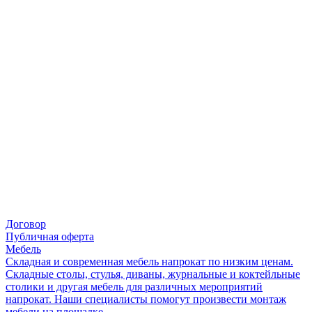
Договор
Публичная оферта
Мебель
Складная и современная мебель напрокат по низким ценам.
Складные столы, стулья, диваны, журнальные и коктейльные
столики и другая мебель для различных мероприятий
напрокат. Наши специалисты помогут произвести монтаж
мебели на площадке.