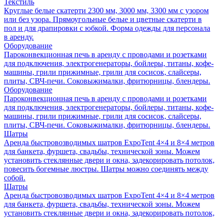
Текстиль
Круглые белые скатерти 2300 мм, 3000 мм, 3300 мм с узором
или без узора. Прямоугольные белые и цветные скатерти в
пол и для драпировки с юбкой. Форма одежды для персонала
в аренду.
Оборудование
Пароконвекционная печь в аренду с проводами и розетками
для подключения, электрогенераторы, бойлеры, титаны, кофе-
машины, грили прижимные, грили для сосисок, слайсеры,
плиты, СВЧ-печи. Соковыжималки, фритюрницы, блендеры.
Оборудование
Пароконвекционная печь в аренду с проводами и розетками
для подключения, электрогенераторы, бойлеры, титаны, кофе-
машины, грили прижимные, грили для сосисок, слайсеры,
плиты, СВЧ-печи. Соковыжималки, фритюрницы, блендеры.
Шатры
Аренда быстровозводимых шатров ExpoTent 4×4 и 8×4 метров
для банкета, фуршета, свадьбы, технической зоны. Можем
установить стеклянные двери и окна, задекорировать потолок,
повесить богемные люстры. Шатры можно соединять между
собой.
Шатры
Аренда быстровозводимых шатров ExpoTent 4×4 и 8×4 метров
для банкета, фуршета, свадьбы, технической зоны. Можем
установить стеклянные двери и окна, задекорировать потолок,