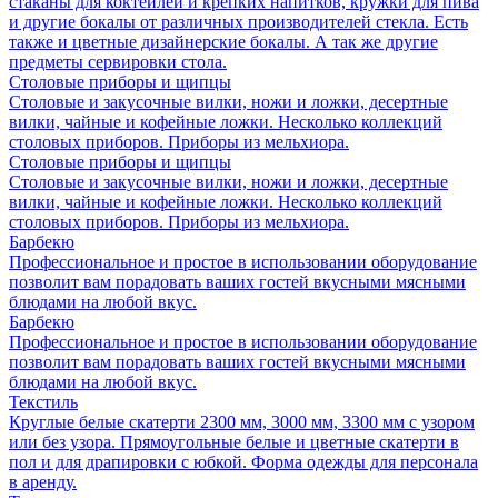
стаканы для коктейлей и крепких напитков, кружки для пива
и другие бокалы от различных производителей стекла. Есть
также и цветные дизайнерские бокалы. А так же другие
предметы сервировки стола.
Столовые приборы и щипцы
Столовые и закусочные вилки, ножи и ложки, десертные
вилки, чайные и кофейные ложки. Несколько коллекций
столовых приборов. Приборы из мельхиора.
Столовые приборы и щипцы
Столовые и закусочные вилки, ножи и ложки, десертные
вилки, чайные и кофейные ложки. Несколько коллекций
столовых приборов. Приборы из мельхиора.
Барбекю
Профессиональное и простое в использовании оборудование
позволит вам порадовать ваших гостей вкусными мясными
блюдами на любой вкус.
Барбекю
Профессиональное и простое в использовании оборудование
позволит вам порадовать ваших гостей вкусными мясными
блюдами на любой вкус.
Текстиль
Круглые белые скатерти 2300 мм, 3000 мм, 3300 мм с узором
или без узора. Прямоугольные белые и цветные скатерти в
пол и для драпировки с юбкой. Форма одежды для персонала
в аренду.