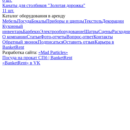
6 шт.
Канаты для столбиков "Золотая дорожка"
11 шт.
Каталог оборудования в аренду
Мебель
Посуда
Бокалы
Приборы и щипцы
Текстиль
Декорации
Кухонный
инвентарь
Барбекю
Электрооборудование
Шатры
Сцены
Расходн
О компании
Статьи
Фото-отчеты
Вопрос-ответ
Контакты
Обратный звонок
Подписаться
Оставить отзыв
Карьера в
BanketRent
Разработка сайта:
«Mad Particles»
Посуда на прокат СПб | BanketRent
«BanketRent» в VK