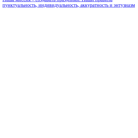
пунктуальность, индивидуальность, аккуратность и энтузиазм