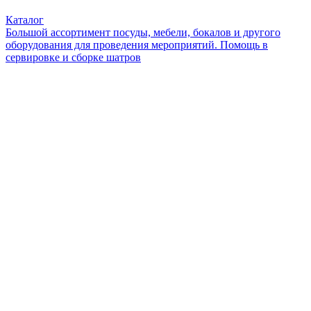
Каталог
Большой ассортимент посуды, мебели, бокалов и другого
оборудования для проведения мероприятий. Помощь в
сервировке и сборке шатров