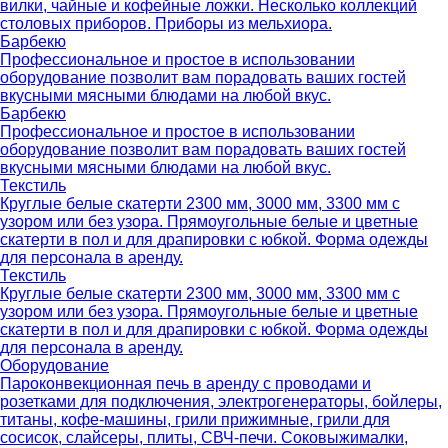
вилки, чайные и кофейные ложки. Несколько коллекций
столовых приборов. Приборы из мельхиора.
Барбекю
Профессиональное и простое в использовании
оборудование позволит вам порадовать ваших гостей
вкусными мясными блюдами на любой вкус.
Барбекю
Профессиональное и простое в использовании
оборудование позволит вам порадовать ваших гостей
вкусными мясными блюдами на любой вкус.
Текстиль
Круглые белые скатерти 2300 мм, 3000 мм, 3300 мм с
узором или без узора. Прямоугольные белые и цветные
скатерти в пол и для драпировки с юбкой. Форма одежды
для персонала в аренду.
Текстиль
Круглые белые скатерти 2300 мм, 3000 мм, 3300 мм с
узором или без узора. Прямоугольные белые и цветные
скатерти в пол и для драпировки с юбкой. Форма одежды
для персонала в аренду.
Оборудование
Пароконвекционная печь в аренду с проводами и
розетками для подключения, электрогенераторы, бойлеры,
титаны, кофе-машины, грили прижимные, грили для
сосисок, слайсеры, плиты, СВЧ-печи. Соковыжималки,