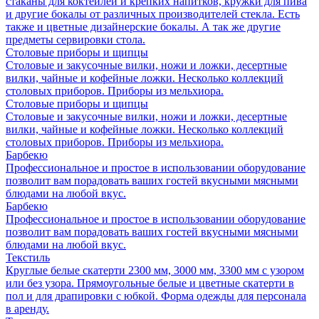
стаканы для коктейлей и крепких напитков, кружки для пива
и другие бокалы от различных производителей стекла. Есть
также и цветные дизайнерские бокалы. А так же другие
предметы сервировки стола.
Столовые приборы и щипцы
Столовые и закусочные вилки, ножи и ложки, десертные
вилки, чайные и кофейные ложки. Несколько коллекций
столовых приборов. Приборы из мельхиора.
Столовые приборы и щипцы
Столовые и закусочные вилки, ножи и ложки, десертные
вилки, чайные и кофейные ложки. Несколько коллекций
столовых приборов. Приборы из мельхиора.
Барбекю
Профессиональное и простое в использовании оборудование
позволит вам порадовать ваших гостей вкусными мясными
блюдами на любой вкус.
Барбекю
Профессиональное и простое в использовании оборудование
позволит вам порадовать ваших гостей вкусными мясными
блюдами на любой вкус.
Текстиль
Круглые белые скатерти 2300 мм, 3000 мм, 3300 мм с узором
или без узора. Прямоугольные белые и цветные скатерти в
пол и для драпировки с юбкой. Форма одежды для персонала
в аренду.