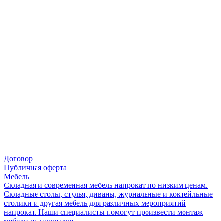
Договор
Публичная оферта
Мебель
Складная и современная мебель напрокат по низким ценам.
Складные столы, стулья, диваны, журнальные и коктейльные
столики и другая мебель для различных мероприятий
напрокат. Наши специалисты помогут произвести монтаж
мебели на площадке.