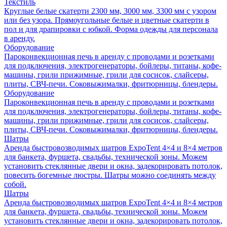
Текстиль
Круглые белые скатерти 2300 мм, 3000 мм, 3300 мм с узором
или без узора. Прямоугольные белые и цветные скатерти в
пол и для драпировки с юбкой. Форма одежды для персонала
в аренду.
Оборудование
Пароконвекционная печь в аренду с проводами и розетками
для подключения, электрогенераторы, бойлеры, титаны, кофе-
машины, грили прижимные, грили для сосисок, слайсеры,
плиты, СВЧ-печи. Соковыжималки, фритюрницы, блендеры.
Оборудование
Пароконвекционная печь в аренду с проводами и розетками
для подключения, электрогенераторы, бойлеры, титаны, кофе-
машины, грили прижимные, грили для сосисок, слайсеры,
плиты, СВЧ-печи. Соковыжималки, фритюрницы, блендеры.
Шатры
Аренда быстровозводимых шатров ExpoTent 4×4 и 8×4 метров
для банкета, фуршета, свадьбы, технической зоны. Можем
установить стеклянные двери и окна, задекорировать потолок,
повесить богемные люстры. Шатры можно соединять между
собой.
Шатры
Аренда быстровозводимых шатров ExpoTent 4×4 и 8×4 метров
для банкета, фуршета, свадьбы, технической зоны. Можем
установить стеклянные двери и окна, задекорировать потолок,