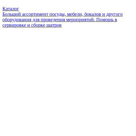
Каталог
Большой ассортимент посуды, мебели, бокалов и другого
оборудования для проведения мероприятий. Помощь в
сервировке и сборке шатров