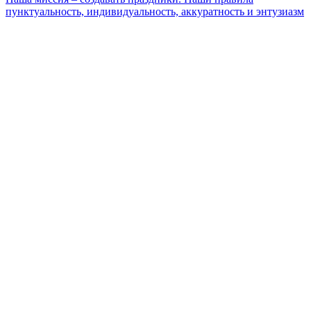
пунктуальность, индивидуальность, аккуратность и энтузиазм