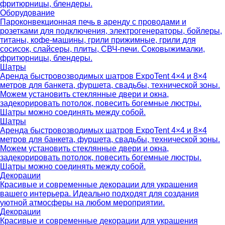
фритюрницы, блендеры.
Оборудование
Пароконвекционная печь в аренду с проводами и
розетками для подключения, электрогенераторы, бойлеры,
титаны, кофе-машины, грили прижимные, грили для
сосисок, слайсеры, плиты, СВЧ-печи. Соковыжималки,
фритюрницы, блендеры.
Шатры
Аренда быстровозводимых шатров ExpoTent 4×4 и 8×4
метров для банкета, фуршета, свадьбы, технической зоны.
Можем установить стеклянные двери и окна,
задекорировать потолок, повесить богемные люстры.
Шатры можно соединять между собой.
Шатры
Аренда быстровозводимых шатров ExpoTent 4×4 и 8×4
метров для банкета, фуршета, свадьбы, технической зоны.
Можем установить стеклянные двери и окна,
задекорировать потолок, повесить богемные люстры.
Шатры можно соединять между собой.
Декорации
Красивые и современные декорации для украшения
вашего интерьера. Идеально подходят для создания
уютной атмосферы на любом мероприятии.
Декорации
Красивые и современные декорации для украшения