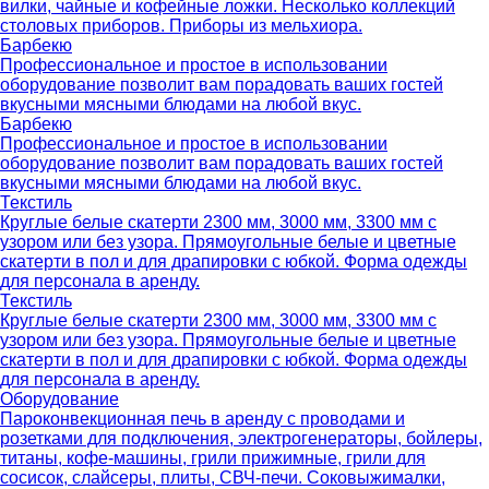
вилки, чайные и кофейные ложки. Несколько коллекций
столовых приборов. Приборы из мельхиора.
Барбекю
Профессиональное и простое в использовании
оборудование позволит вам порадовать ваших гостей
вкусными мясными блюдами на любой вкус.
Барбекю
Профессиональное и простое в использовании
оборудование позволит вам порадовать ваших гостей
вкусными мясными блюдами на любой вкус.
Текстиль
Круглые белые скатерти 2300 мм, 3000 мм, 3300 мм с
узором или без узора. Прямоугольные белые и цветные
скатерти в пол и для драпировки с юбкой. Форма одежды
для персонала в аренду.
Текстиль
Круглые белые скатерти 2300 мм, 3000 мм, 3300 мм с
узором или без узора. Прямоугольные белые и цветные
скатерти в пол и для драпировки с юбкой. Форма одежды
для персонала в аренду.
Оборудование
Пароконвекционная печь в аренду с проводами и
розетками для подключения, электрогенераторы, бойлеры,
титаны, кофе-машины, грили прижимные, грили для
сосисок, слайсеры, плиты, СВЧ-печи. Соковыжималки,