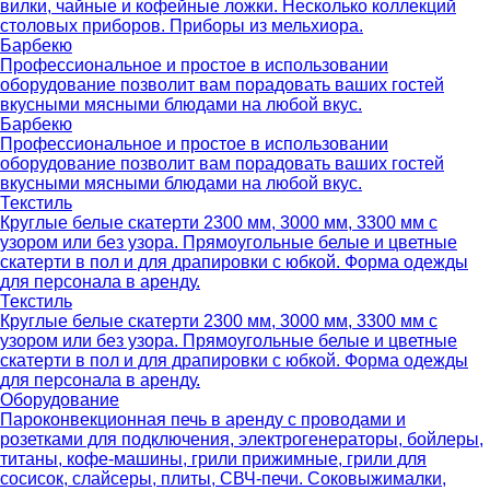
вилки, чайные и кофейные ложки. Несколько коллекций
столовых приборов. Приборы из мельхиора.
Барбекю
Профессиональное и простое в использовании
оборудование позволит вам порадовать ваших гостей
вкусными мясными блюдами на любой вкус.
Барбекю
Профессиональное и простое в использовании
оборудование позволит вам порадовать ваших гостей
вкусными мясными блюдами на любой вкус.
Текстиль
Круглые белые скатерти 2300 мм, 3000 мм, 3300 мм с
узором или без узора. Прямоугольные белые и цветные
скатерти в пол и для драпировки с юбкой. Форма одежды
для персонала в аренду.
Текстиль
Круглые белые скатерти 2300 мм, 3000 мм, 3300 мм с
узором или без узора. Прямоугольные белые и цветные
скатерти в пол и для драпировки с юбкой. Форма одежды
для персонала в аренду.
Оборудование
Пароконвекционная печь в аренду с проводами и
розетками для подключения, электрогенераторы, бойлеры,
титаны, кофе-машины, грили прижимные, грили для
сосисок, слайсеры, плиты, СВЧ-печи. Соковыжималки,