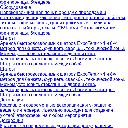
фритюрницы, блендеры.
Оборудование
Пароконвекционная печь в аренду с проводами и
розетками для подключения, электрогенераторы, бойлеры,
титаны, кофе-машины, грили прижимные, грили для
сосисок, слайсеры, плиты, СВЧ-печи. Соковыжималки,
фритюрницы, блендеры.
Шатры
Аренда быстровозводимых шатров ExpoTent 4×4 и 8×4
метров для банкета, фуршета, свадьбы, технической зоны.
Можем установить стеклянные двери и окна,
задекорировать потолок, повесить богемные люстры.
Шатры можно соединять между собой.
Шатры
Аренда быстровозводимых шатров ExpoTent 4×4 и 8×4
метров для банкета, фуршета, свадьбы, технической зоны.
Можем установить стеклянные двери и окна,
задекорировать потолок, повесить богемные люстры.
Шатры можно соединять между собой.
Декорации
Красивые и современные декорации для украшения
вашего интерьера. Идеально подходят для создания
уютной атмосферы на любом мероприятии.
Декорации
Красивые и современные декорации для украшения