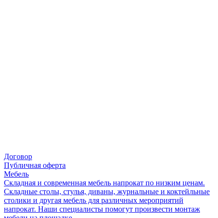
Договор
Публичная оферта
Мебель
Складная и современная мебель напрокат по низким ценам.
Складные столы, стулья, диваны, журнальные и коктейльные
столики и другая мебель для различных мероприятий
напрокат. Наши специалисты помогут произвести монтаж
мебели на площадке.