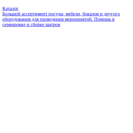
Каталог
Большой ассортимент посуды, мебели, бокалов и другого
оборудования для проведения мероприятий. Помощь в
сервировке и сборке шатров