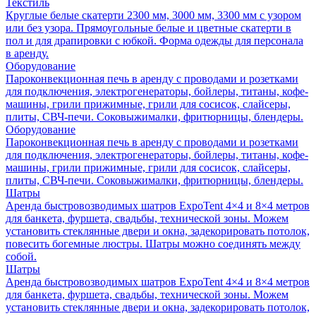
Текстиль
Круглые белые скатерти 2300 мм, 3000 мм, 3300 мм с узором
или без узора. Прямоугольные белые и цветные скатерти в
пол и для драпировки с юбкой. Форма одежды для персонала
в аренду.
Оборудование
Пароконвекционная печь в аренду с проводами и розетками
для подключения, электрогенераторы, бойлеры, титаны, кофе-
машины, грили прижимные, грили для сосисок, слайсеры,
плиты, СВЧ-печи. Соковыжималки, фритюрницы, блендеры.
Оборудование
Пароконвекционная печь в аренду с проводами и розетками
для подключения, электрогенераторы, бойлеры, титаны, кофе-
машины, грили прижимные, грили для сосисок, слайсеры,
плиты, СВЧ-печи. Соковыжималки, фритюрницы, блендеры.
Шатры
Аренда быстровозводимых шатров ExpoTent 4×4 и 8×4 метров
для банкета, фуршета, свадьбы, технической зоны. Можем
установить стеклянные двери и окна, задекорировать потолок,
повесить богемные люстры. Шатры можно соединять между
собой.
Шатры
Аренда быстровозводимых шатров ExpoTent 4×4 и 8×4 метров
для банкета, фуршета, свадьбы, технической зоны. Можем
установить стеклянные двери и окна, задекорировать потолок,