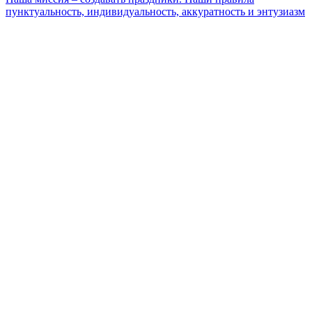
пунктуальность, индивидуальность, аккуратность и энтузиазм