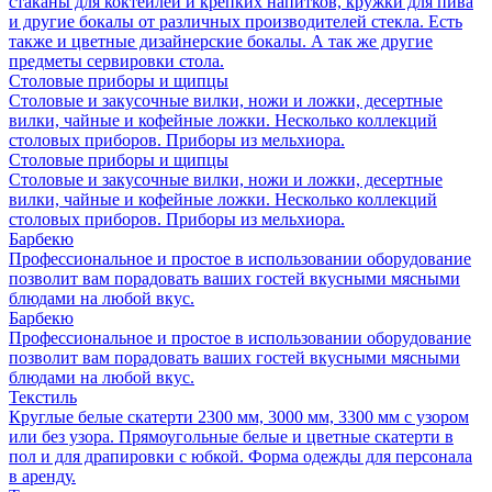
стаканы для коктейлей и крепких напитков, кружки для пива
и другие бокалы от различных производителей стекла. Есть
также и цветные дизайнерские бокалы. А так же другие
предметы сервировки стола.
Столовые приборы и щипцы
Столовые и закусочные вилки, ножи и ложки, десертные
вилки, чайные и кофейные ложки. Несколько коллекций
столовых приборов. Приборы из мельхиора.
Столовые приборы и щипцы
Столовые и закусочные вилки, ножи и ложки, десертные
вилки, чайные и кофейные ложки. Несколько коллекций
столовых приборов. Приборы из мельхиора.
Барбекю
Профессиональное и простое в использовании оборудование
позволит вам порадовать ваших гостей вкусными мясными
блюдами на любой вкус.
Барбекю
Профессиональное и простое в использовании оборудование
позволит вам порадовать ваших гостей вкусными мясными
блюдами на любой вкус.
Текстиль
Круглые белые скатерти 2300 мм, 3000 мм, 3300 мм с узором
или без узора. Прямоугольные белые и цветные скатерти в
пол и для драпировки с юбкой. Форма одежды для персонала
в аренду.