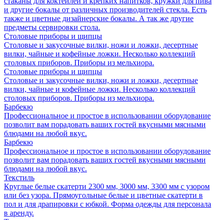
стаканы для коктейлей и крепких напитков, кружки для пива
и другие бокалы от различных производителей стекла. Есть
также и цветные дизайнерские бокалы. А так же другие
предметы сервировки стола.
Столовые приборы и щипцы
Столовые и закусочные вилки, ножи и ложки, десертные
вилки, чайные и кофейные ложки. Несколько коллекций
столовых приборов. Приборы из мельхиора.
Столовые приборы и щипцы
Столовые и закусочные вилки, ножи и ложки, десертные
вилки, чайные и кофейные ложки. Несколько коллекций
столовых приборов. Приборы из мельхиора.
Барбекю
Профессиональное и простое в использовании оборудование
позволит вам порадовать ваших гостей вкусными мясными
блюдами на любой вкус.
Барбекю
Профессиональное и простое в использовании оборудование
позволит вам порадовать ваших гостей вкусными мясными
блюдами на любой вкус.
Текстиль
Круглые белые скатерти 2300 мм, 3000 мм, 3300 мм с узором
или без узора. Прямоугольные белые и цветные скатерти в
пол и для драпировки с юбкой. Форма одежды для персонала
в аренду.