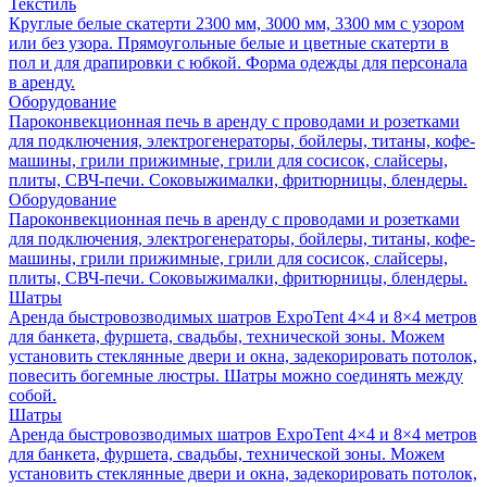
Текстиль
Круглые белые скатерти 2300 мм, 3000 мм, 3300 мм с узором
или без узора. Прямоугольные белые и цветные скатерти в
пол и для драпировки с юбкой. Форма одежды для персонала
в аренду.
Оборудование
Пароконвекционная печь в аренду с проводами и розетками
для подключения, электрогенераторы, бойлеры, титаны, кофе-
машины, грили прижимные, грили для сосисок, слайсеры,
плиты, СВЧ-печи. Соковыжималки, фритюрницы, блендеры.
Оборудование
Пароконвекционная печь в аренду с проводами и розетками
для подключения, электрогенераторы, бойлеры, титаны, кофе-
машины, грили прижимные, грили для сосисок, слайсеры,
плиты, СВЧ-печи. Соковыжималки, фритюрницы, блендеры.
Шатры
Аренда быстровозводимых шатров ExpoTent 4×4 и 8×4 метров
для банкета, фуршета, свадьбы, технической зоны. Можем
установить стеклянные двери и окна, задекорировать потолок,
повесить богемные люстры. Шатры можно соединять между
собой.
Шатры
Аренда быстровозводимых шатров ExpoTent 4×4 и 8×4 метров
для банкета, фуршета, свадьбы, технической зоны. Можем
установить стеклянные двери и окна, задекорировать потолок,