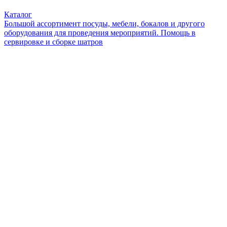
Каталог
Большой ассортимент посуды, мебели, бокалов и другого
оборудования для проведения мероприятий. Помощь в
сервировке и сборке шатров