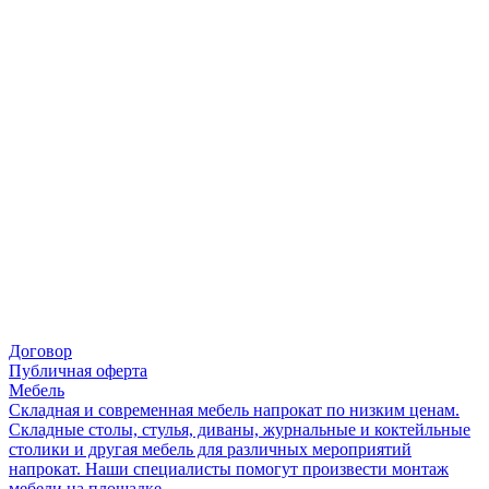
Договор
Публичная оферта
Мебель
Складная и современная мебель напрокат по низким ценам.
Складные столы, стулья, диваны, журнальные и коктейльные
столики и другая мебель для различных мероприятий
напрокат. Наши специалисты помогут произвести монтаж
мебели на площадке.