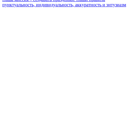
пунктуальность, индивидуальность, аккуратность и энтузиазм