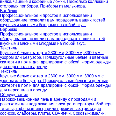
вилки, чайные и кофейные ложки. Несколько коллекций
столовых приборов. Приборы из мельхиора.
Барбекю
Профессиональное и простое в использовании
оборудование позволит вам порадовать ваших гостей
вкусными мясными блюдами на любой вкус.
Барбекю
Профессиональное и простое в использовании
оборудование позволит вам порадовать ваших гостей
вкусными мясными блюдами на любой вкус.
Текстиль
Круглые белые скатерти 2300 мм, 3000 мм, 3300 мм с
узором или без узора. Прямоугольные белые и цветные
скатерти в пол и для драпировки с юбкой. Форма одежды
для персонала в аренду.
Текстиль
Круглые белые скатерти 2300 мм, 3000 мм, 3300 мм с
узором или без узора. Прямоугольные белые и цветные
скатерти в пол и для драпировки с юбкой. Форма одежды
для персонала в аренду.
Оборудование
Пароконвекционная печь в аренду с проводами и
розетками для подключения, электрогенераторы, бойлеры,
титаны, кофе-машины, грили прижимные, грили для
сосисок, слайсеры, плиты, СВЧ-печи. Соковыжималки,