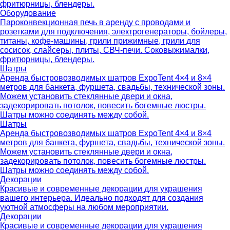
фритюрницы, блендеры.
Оборудование
Пароконвекционная печь в аренду с проводами и
розетками для подключения, электрогенераторы, бойлеры,
титаны, кофе-машины, грили прижимные, грили для
сосисок, слайсеры, плиты, СВЧ-печи. Соковыжималки,
фритюрницы, блендеры.
Шатры
Аренда быстровозводимых шатров ExpoTent 4×4 и 8×4
метров для банкета, фуршета, свадьбы, технической зоны.
Можем установить стеклянные двери и окна,
задекорировать потолок, повесить богемные люстры.
Шатры можно соединять между собой.
Шатры
Аренда быстровозводимых шатров ExpoTent 4×4 и 8×4
метров для банкета, фуршета, свадьбы, технической зоны.
Можем установить стеклянные двери и окна,
задекорировать потолок, повесить богемные люстры.
Шатры можно соединять между собой.
Декорации
Красивые и современные декорации для украшения
вашего интерьера. Идеально подходят для создания
уютной атмосферы на любом мероприятии.
Декорации
Красивые и современные декорации для украшения