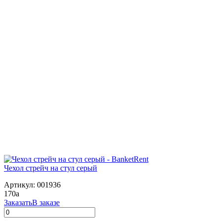
Чехол стрейч на стул серый
Артикул: 001936
170
a
Заказать
В заказе