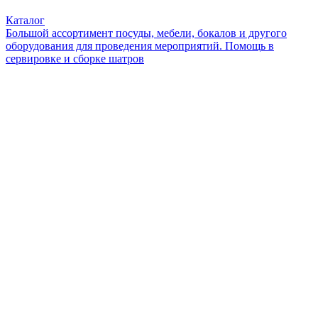
Каталог
Большой ассортимент посуды, мебели, бокалов и другого
оборудования для проведения мероприятий. Помощь в
сервировке и сборке шатров