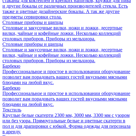
стаканы для коктейлей и крепких напитков, кружки для пива
и другие бокалы от различных производителей стекла. Есть
также и цветные дизайнерские бокалы. А так же другие
предметы сервировки стола.
Столовые приборы и щипцы
Столовые и закусочные вилки, ножи и ложки, десертные
вилки, чайные и кофейные ложки. Несколько коллекций
столовых приборов. Приборы из мельхиора.
Столовые приборы и щипцы
Столовые и закусочные вилки, ножи и ложки, десертные
вилки, чайные и кофейные ложки. Несколько коллекций
столовых приборов. Приборы из мельхиора.
Барбекю
Профессиональное и простое в использовании оборудование
позволит вам порадовать ваших гостей вкусными мясными
блюдами на любой вкус.
Барбекю
Профессиональное и простое в использовании оборудование
позволит вам порадовать ваших гостей вкусными мясными
блюдами на любой вкус.
Текстиль
Круглые белые скатерти 2300 мм, 3000 мм, 3300 мм с узором
или без узора. Прямоугольные белые и цветные скатерти в
пол и для драпировки с юбкой. Форма одежды для персонала
в аренду.