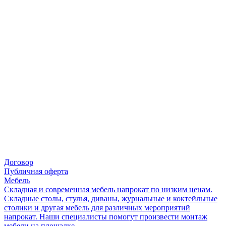
Договор
Публичная оферта
Мебель
Складная и современная мебель напрокат по низким ценам.
Складные столы, стулья, диваны, журнальные и коктейльные
столики и другая мебель для различных мероприятий
напрокат. Наши специалисты помогут произвести монтаж
мебели на площадке.