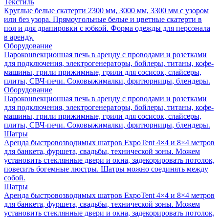
Текстиль
Круглые белые скатерти 2300 мм, 3000 мм, 3300 мм с узором
или без узора. Прямоугольные белые и цветные скатерти в
пол и для драпировки с юбкой. Форма одежды для персонала
в аренду.
Оборудование
Пароконвекционная печь в аренду с проводами и розетками
для подключения, электрогенераторы, бойлеры, титаны, кофе-
машины, грили прижимные, грили для сосисок, слайсеры,
плиты, СВЧ-печи. Соковыжималки, фритюрницы, блендеры.
Оборудование
Пароконвекционная печь в аренду с проводами и розетками
для подключения, электрогенераторы, бойлеры, титаны, кофе-
машины, грили прижимные, грили для сосисок, слайсеры,
плиты, СВЧ-печи. Соковыжималки, фритюрницы, блендеры.
Шатры
Аренда быстровозводимых шатров ExpoTent 4×4 и 8×4 метров
для банкета, фуршета, свадьбы, технической зоны. Можем
установить стеклянные двери и окна, задекорировать потолок,
повесить богемные люстры. Шатры можно соединять между
собой.
Шатры
Аренда быстровозводимых шатров ExpoTent 4×4 и 8×4 метров
для банкета, фуршета, свадьбы, технической зоны. Можем
установить стеклянные двери и окна, задекорировать потолок,