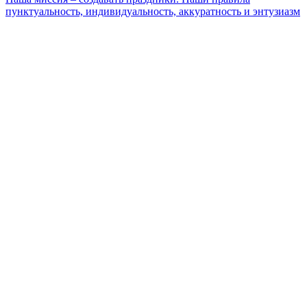
пунктуальность, индивидуальность, аккуратность и энтузиазм