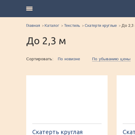
Главная
Каталог
Текстиль
Скатерти круглые
До 2,3
До 2,3 м
Сортировать:
По новизне
По убыванию цены
Скатерть круглая
Ска