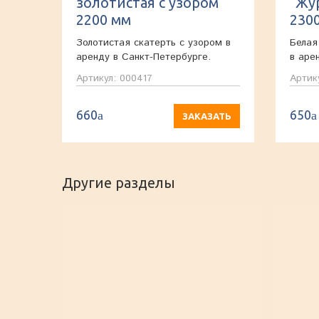
золотистая с узором
"Жу
2200 мм
230
Золотистая скатерть с узором в
Белая
аренду в Санкт-Петербурге.
в аре
Артикул: 000417
Артик
660
650
a
a
ЗАКАЗАТЬ
Другие разделы