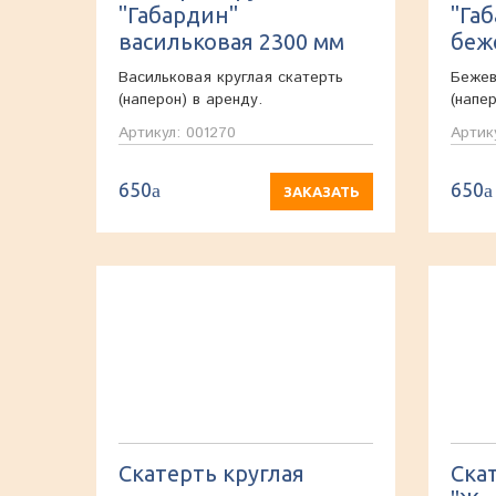
"Габардин"
"Га
васильковая 2300 мм
беж
Васильковая круглая скатерть
Бежев
(наперон) в аренду.
(напе
Артикул: 001270
Артик
650
650
a
a
ЗАКАЗАТЬ
Скатерть круглая
Ска