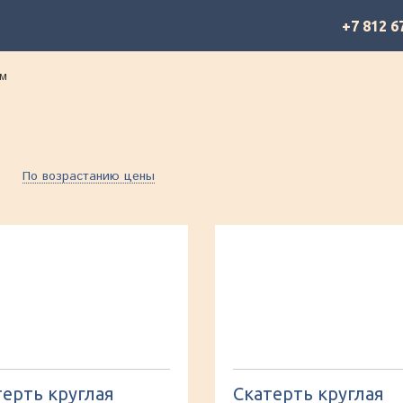
+7 812 6
 м
По возрастанию цены
терть круглая
Скатерть круглая