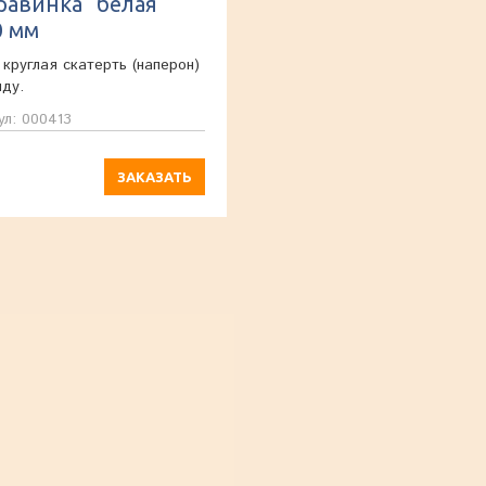
равинка" белая
0 мм
 круглая скатерть (наперон)
нду.
ул: 000413
ЗАКАЗАТЬ