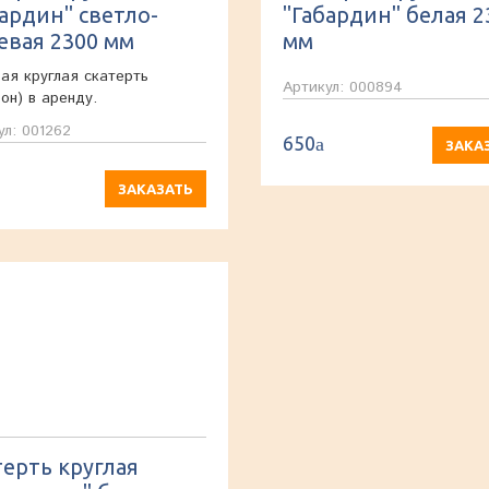
бардин" светло-
"Габардин" белая 2
евая 2300 мм
мм
ая круглая скатерть
Артикул: 000894
рон) в аренду.
ул: 001262
650
a
ЗАКА
ЗАКАЗАТЬ
терть круглая