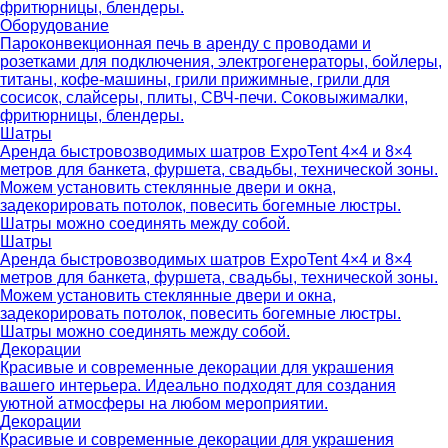
фритюрницы, блендеры.
Оборудование
Пароконвекционная печь в аренду с проводами и
розетками для подключения, электрогенераторы, бойлеры,
титаны, кофе-машины, грили прижимные, грили для
сосисок, слайсеры, плиты, СВЧ-печи. Соковыжималки,
фритюрницы, блендеры.
Шатры
Аренда быстровозводимых шатров ExpoTent 4×4 и 8×4
метров для банкета, фуршета, свадьбы, технической зоны.
Можем установить стеклянные двери и окна,
задекорировать потолок, повесить богемные люстры.
Шатры можно соединять между собой.
Шатры
Аренда быстровозводимых шатров ExpoTent 4×4 и 8×4
метров для банкета, фуршета, свадьбы, технической зоны.
Можем установить стеклянные двери и окна,
задекорировать потолок, повесить богемные люстры.
Шатры можно соединять между собой.
Декорации
Красивые и современные декорации для украшения
вашего интерьера. Идеально подходят для создания
уютной атмосферы на любом мероприятии.
Декорации
Красивые и современные декорации для украшения