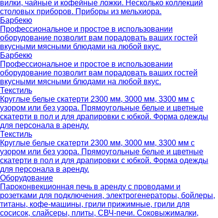
вилки, чайные и кофейные ложки. Несколько коллекций
столовых приборов. Приборы из мельхиора.
Барбекю
Профессиональное и простое в использовании
оборудование позволит вам порадовать ваших гостей
вкусными мясными блюдами на любой вкус.
Барбекю
Профессиональное и простое в использовании
оборудование позволит вам порадовать ваших гостей
вкусными мясными блюдами на любой вкус.
Текстиль
Круглые белые скатерти 2300 мм, 3000 мм, 3300 мм с
узором или без узора. Прямоугольные белые и цветные
скатерти в пол и для драпировки с юбкой. Форма одежды
для персонала в аренду.
Текстиль
Круглые белые скатерти 2300 мм, 3000 мм, 3300 мм с
узором или без узора. Прямоугольные белые и цветные
скатерти в пол и для драпировки с юбкой. Форма одежды
для персонала в аренду.
Оборудование
Пароконвекционная печь в аренду с проводами и
розетками для подключения, электрогенераторы, бойлеры,
титаны, кофе-машины, грили прижимные, грили для
сосисок, слайсеры, плиты, СВЧ-печи. Соковыжималки,