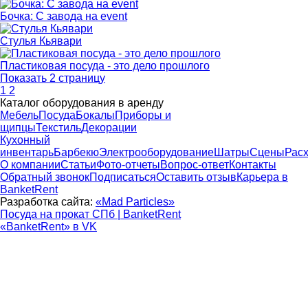
Бочка: С завода на event
Стулья Кьявари
Пластиковая посуда - это дело прошлого
Показать 2 страницу
1
2
Каталог оборудования в аренду
Мебель
Посуда
Бокалы
Приборы и
щипцы
Текстиль
Декорации
Кухонный
инвентарь
Барбекю
Электрооборудование
Шатры
Сцены
Рас
О компании
Статьи
Фото-отчеты
Вопрос-ответ
Контакты
Обратный звонок
Подписаться
Оставить отзыв
Карьера в
BanketRent
Разработка сайта:
«Mad Particles»
Посуда на прокат СПб | BanketRent
«BanketRent» в VK