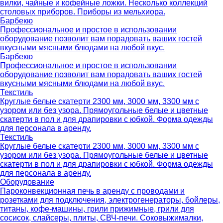
вилки, чайные и кофейные ложки. Несколько коллекций
столовых приборов. Приборы из мельхиора.
Барбекю
Профессиональное и простое в использовании
оборудование позволит вам порадовать ваших гостей
вкусными мясными блюдами на любой вкус.
Барбекю
Профессиональное и простое в использовании
оборудование позволит вам порадовать ваших гостей
вкусными мясными блюдами на любой вкус.
Текстиль
Круглые белые скатерти 2300 мм, 3000 мм, 3300 мм с
узором или без узора. Прямоугольные белые и цветные
скатерти в пол и для драпировки с юбкой. Форма одежды
для персонала в аренду.
Текстиль
Круглые белые скатерти 2300 мм, 3000 мм, 3300 мм с
узором или без узора. Прямоугольные белые и цветные
скатерти в пол и для драпировки с юбкой. Форма одежды
для персонала в аренду.
Оборудование
Пароконвекционная печь в аренду с проводами и
розетками для подключения, электрогенераторы, бойлеры,
титаны, кофе-машины, грили прижимные, грили для
сосисок, слайсеры, плиты, СВЧ-печи. Соковыжималки,