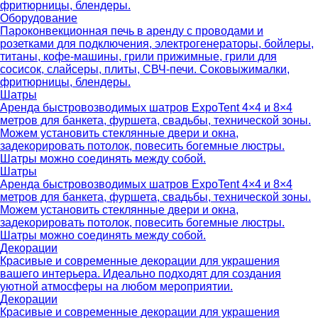
фритюрницы, блендеры.
Оборудование
Пароконвекционная печь в аренду с проводами и
розетками для подключения, электрогенераторы, бойлеры,
титаны, кофе-машины, грили прижимные, грили для
сосисок, слайсеры, плиты, СВЧ-печи. Соковыжималки,
фритюрницы, блендеры.
Шатры
Аренда быстровозводимых шатров ExpoTent 4×4 и 8×4
метров для банкета, фуршета, свадьбы, технической зоны.
Можем установить стеклянные двери и окна,
задекорировать потолок, повесить богемные люстры.
Шатры можно соединять между собой.
Шатры
Аренда быстровозводимых шатров ExpoTent 4×4 и 8×4
метров для банкета, фуршета, свадьбы, технической зоны.
Можем установить стеклянные двери и окна,
задекорировать потолок, повесить богемные люстры.
Шатры можно соединять между собой.
Декорации
Красивые и современные декорации для украшения
вашего интерьера. Идеально подходят для создания
уютной атмосферы на любом мероприятии.
Декорации
Красивые и современные декорации для украшения