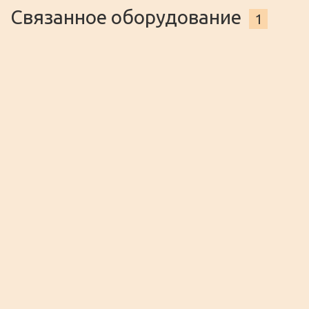
Связанное оборудование
1
Миниприм "Бочка"
Аппарат для розлива пива, кваса и
лимонада, с охлаждением – МИНИПРИМ
"Бочка" на прокат.
8 400
ЗАКАЗАТЬ
a