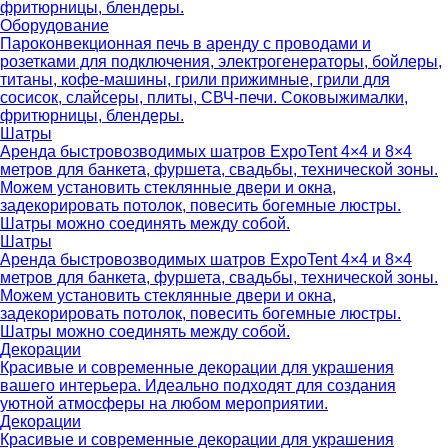
фритюрницы, блендеры.
Оборудование
Пароконвекционная печь в аренду с проводами и
розетками для подключения, электрогенераторы, бойлеры,
титаны, кофе-машины, грили прижимные, грили для
сосисок, слайсеры, плиты, СВЧ-печи. Соковыжималки,
фритюрницы, блендеры.
Шатры
Аренда быстровозводимых шатров ExpoTent 4×4 и 8×4
метров для банкета, фуршета, свадьбы, технической зоны.
Можем установить стеклянные двери и окна,
задекорировать потолок, повесить богемные люстры.
Шатры можно соединять между собой.
Шатры
Аренда быстровозводимых шатров ExpoTent 4×4 и 8×4
метров для банкета, фуршета, свадьбы, технической зоны.
Можем установить стеклянные двери и окна,
задекорировать потолок, повесить богемные люстры.
Шатры можно соединять между собой.
Декорации
Красивые и современные декорации для украшения
вашего интерьера. Идеально подходят для создания
уютной атмосферы на любом мероприятии.
Декорации
Красивые и современные декорации для украшения