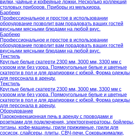
вилки, чайные и кофейные ложки. Несколько коллекций
столовых приборов. Приборы из мельхиора.
Барбекю
Профессиональное и простое в использовании
оборудование позволит вам порадовать ваших гостей
вкусными мясными блюдами на любой вкус.
Барбекю
Профессиональное и простое в использовании
оборудование позволит вам порадовать ваших гостей
вкусными мясными блюдами на любой вкус.
Текстиль
Круглые белые скатерти 2300 мм, 3000 мм, 3300 мм с
узором или без узора. Прямоугольные белые и цветные
скатерти в пол и для драпировки с юбкой. Форма одежды
для персонала в аренду.
Текстиль
Круглые белые скатерти 2300 мм, 3000 мм, 3300 мм с
узором или без узора. Прямоугольные белые и цветные
скатерти в пол и для драпировки с юбкой. Форма одежды
для персонала в аренду.
Оборудование
Пароконвекционная печь в аренду с проводами и
розетками для подключения, электрогенераторы, бойлеры,
титаны, кофе-машины, грили прижимные, грили для
сосисок, слайсеры, плиты, СВЧ-печи. Соковыжималки,