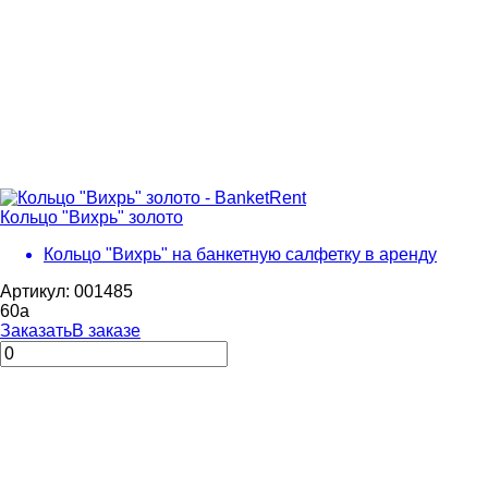
Кольцо "Вихрь" золото
Кольцо "Вихрь" на банкетную салфетку в аренду
Артикул: 001485
60
a
Заказать
В заказе