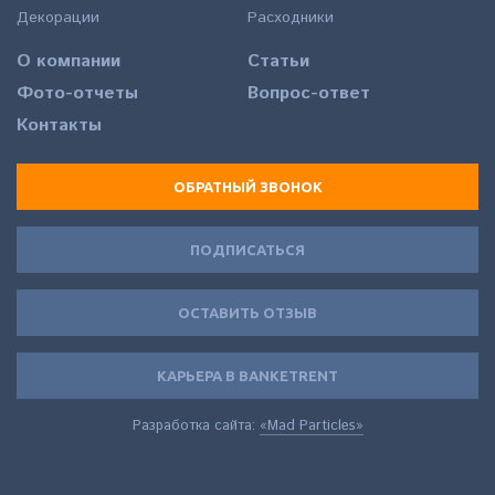
Декорации
Расходники
О компании
Статьи
Фото-отчеты
Вопрос-ответ
Контакты
ОБРАТНЫЙ ЗВОНОК
ПОДПИСАТЬСЯ
ОСТАВИТЬ ОТЗЫВ
КАРЬЕРА В BANKETRENT
Разработка сайта:
«Mad Particles»