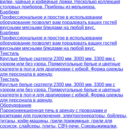
вилки, чайные и кофейные ложки. Несколько коллекций
столовых приборов. Приборы из мельхиора.
Барбекю
Профессиональное и простое в использовании
оборудование позволит вам порадовать ваших гостей
вкусными мясными блюдами на любой вкус.
Барбекю
Профессиональное и простое в использовании
оборудование позволит вам порадовать ваших гостей
вкусными мясными блюдами на любой вкус.
Текстиль
Круглые белые скатерти 2300 мм, 3000 мм, 3300 мм с
узором или без узора. Прямоугольные белые и цветные
скатерти в пол и для драпировки с юбкой. Форма одежды
для персонала в аренду.
Текстиль
Круглые белые скатерти 2300 мм, 3000 мм, 3300 мм с
узором или без узора. Прямоугольные белые и цветные
скатерти в пол и для драпировки с юбкой. Форма одежды
для персонала в аренду.
Оборудование
Пароконвекционная печь в аренду с проводами и
розетками для подключения, электрогенераторы, бойлеры,
титаны, кофе-машины, грили прижимные, грили для
сосисок, слайсеры, плиты, СВЧ-печи. Соковыжималки,