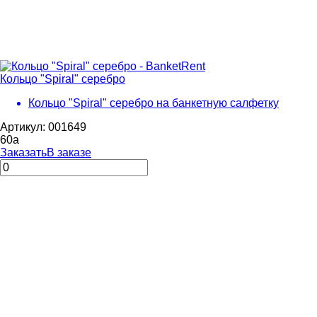
Кольцо "Spiral" серебро
Кольцо "Spiral" серебро на банкетную салфетку
Артикул: 001649
60
a
Заказать
В заказе