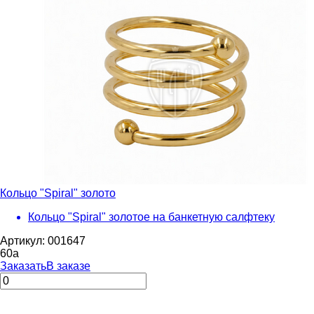
Кольцо "Spiral" золото
Кольцо "Spiral" золотое на банкетную салфтеку
Артикул: 001647
60
a
Заказать
В заказе