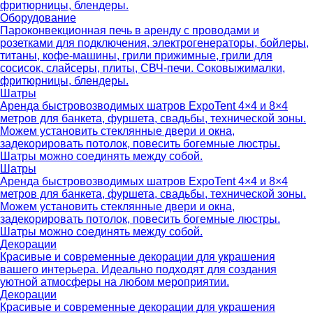
фритюрницы, блендеры.
Оборудование
Пароконвекционная печь в аренду с проводами и
розетками для подключения, электрогенераторы, бойлеры,
титаны, кофе-машины, грили прижимные, грили для
сосисок, слайсеры, плиты, СВЧ-печи. Соковыжималки,
фритюрницы, блендеры.
Шатры
Аренда быстровозводимых шатров ExpoTent 4×4 и 8×4
метров для банкета, фуршета, свадьбы, технической зоны.
Можем установить стеклянные двери и окна,
задекорировать потолок, повесить богемные люстры.
Шатры можно соединять между собой.
Шатры
Аренда быстровозводимых шатров ExpoTent 4×4 и 8×4
метров для банкета, фуршета, свадьбы, технической зоны.
Можем установить стеклянные двери и окна,
задекорировать потолок, повесить богемные люстры.
Шатры можно соединять между собой.
Декорации
Красивые и современные декорации для украшения
вашего интерьера. Идеально подходят для создания
уютной атмосферы на любом мероприятии.
Декорации
Красивые и современные декорации для украшения