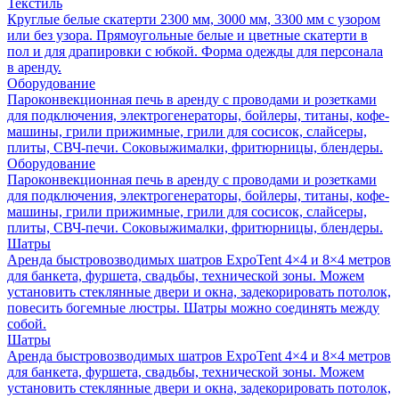
Текстиль
Круглые белые скатерти 2300 мм, 3000 мм, 3300 мм с узором
или без узора. Прямоугольные белые и цветные скатерти в
пол и для драпировки с юбкой. Форма одежды для персонала
в аренду.
Оборудование
Пароконвекционная печь в аренду с проводами и розетками
для подключения, электрогенераторы, бойлеры, титаны, кофе-
машины, грили прижимные, грили для сосисок, слайсеры,
плиты, СВЧ-печи. Соковыжималки, фритюрницы, блендеры.
Оборудование
Пароконвекционная печь в аренду с проводами и розетками
для подключения, электрогенераторы, бойлеры, титаны, кофе-
машины, грили прижимные, грили для сосисок, слайсеры,
плиты, СВЧ-печи. Соковыжималки, фритюрницы, блендеры.
Шатры
Аренда быстровозводимых шатров ExpoTent 4×4 и 8×4 метров
для банкета, фуршета, свадьбы, технической зоны. Можем
установить стеклянные двери и окна, задекорировать потолок,
повесить богемные люстры. Шатры можно соединять между
собой.
Шатры
Аренда быстровозводимых шатров ExpoTent 4×4 и 8×4 метров
для банкета, фуршета, свадьбы, технической зоны. Можем
установить стеклянные двери и окна, задекорировать потолок,