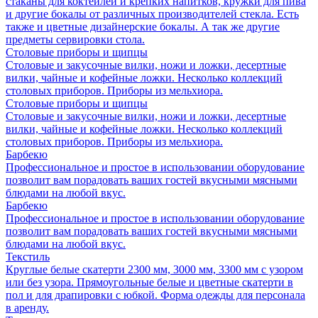
стаканы для коктейлей и крепких напитков, кружки для пива
и другие бокалы от различных производителей стекла. Есть
также и цветные дизайнерские бокалы. А так же другие
предметы сервировки стола.
Столовые приборы и щипцы
Столовые и закусочные вилки, ножи и ложки, десертные
вилки, чайные и кофейные ложки. Несколько коллекций
столовых приборов. Приборы из мельхиора.
Столовые приборы и щипцы
Столовые и закусочные вилки, ножи и ложки, десертные
вилки, чайные и кофейные ложки. Несколько коллекций
столовых приборов. Приборы из мельхиора.
Барбекю
Профессиональное и простое в использовании оборудование
позволит вам порадовать ваших гостей вкусными мясными
блюдами на любой вкус.
Барбекю
Профессиональное и простое в использовании оборудование
позволит вам порадовать ваших гостей вкусными мясными
блюдами на любой вкус.
Текстиль
Круглые белые скатерти 2300 мм, 3000 мм, 3300 мм с узором
или без узора. Прямоугольные белые и цветные скатерти в
пол и для драпировки с юбкой. Форма одежды для персонала
в аренду.