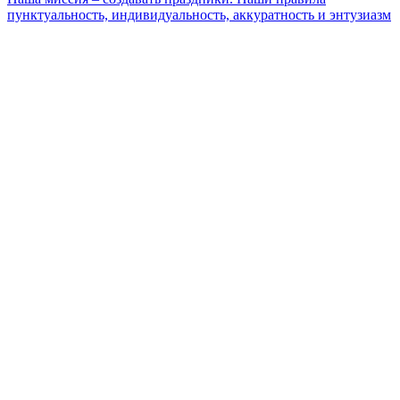
пунктуальность, индивидуальность, аккуратность и энтузиазм