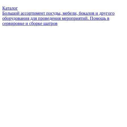
Каталог
Большой ассортимент посуды, мебели, бокалов и другого
оборудования для проведения мероприятий. Помощь в
сервировке и сборке шатров