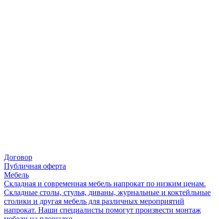
Договор
Публичная оферта
Мебель
Складная и современная мебель напрокат по низким ценам.
Складные столы, стулья, диваны, журнальные и коктейльные
столики и другая мебель для различных мероприятий
напрокат. Наши специалисты помогут произвести монтаж
мебели на площадке.