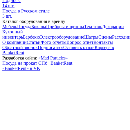
Подносы
14 шт.
Посуда в Русском стиле
3 шт.
Каталог оборудования в аренду
Мебель
Посуда
Бокалы
Приборы и щипцы
Текстиль
Декорации
Кухонный
инвентарь
Барбекю
Электрооборудование
Шатры
Сцены
Расходн
О компании
Статьи
Фото-отчеты
Вопрос-ответ
Контакты
Обратный звонок
Подписаться
Оставить отзыв
Карьера в
BanketRent
Разработка сайта:
«Mad Particles»
Посуда на прокат СПб | BanketRent
«BanketRent» в VK