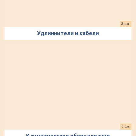
8 шт.
Удлиннители и кабели
6 шт.
Климатическое оборудование