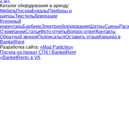
2 шт.
Каталог оборудования в аренду
Мебель
Посуда
Бокалы
Приборы и
щипцы
Текстиль
Декорации
Кухонный
инвентарь
Барбекю
Электрооборудование
Шатры
Сцены
Рас
О компании
Статьи
Фото-отчеты
Вопрос-ответ
Контакты
Обратный звонок
Подписаться
Оставить отзыв
Карьера в
BanketRent
Разработка сайта:
«Mad Particles»
Посуда на прокат СПб | BanketRent
«BanketRent» в VK