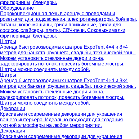
фритюрницы, блендеры.
Оборудование
Пароконвекционная печь в аренду с проводами и
розетками для подключения, электрогенераторы, бойлеры,
титаны, кофе-машины, грили прижимные, грили для
сосисок, слайсеры, плиты, СВЧ-печи. Соковыжималки,
фритюрницы, блендеры.
Шатры
Аренда быстровозводимых шатров ExpoTent 4×4 и 8×4
метров для банкета, фуршета, свадьбы, технической зоны.
Можем установить стеклянные двери и окна,
задекорировать потолок, повесить богемные люстры.
Шатры можно соединять между собой.
Шатры
Аренда быстровозводимых шатров ExpoTent 4×4 и 8×4
метров для банкета, фуршета, свадьбы, технической зоны.
Можем установить стеклянные двери и окна,
задекорировать потолок, повесить богемные люстры.
Шатры можно соединять между собой.
Декорации
Красивые и современные декорации для украшения
вашего интерьера. Идеально подходят для создания
уютной атмосферы на любом мероприятии.
Декорации
Красивые и современные декорации для украшения