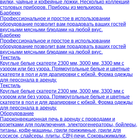
вилки, чайные и кофейные ложки. Несколько коллекций
столовых приборов. Приборы из мельхиора.
Барбекю
Профессиональное и простое в использовании
оборудование позволит вам порадовать ваших гостей
вкусными мясными блюдами на любой вкус.
Барбекю
Профессиональное и простое в использовании
оборудование позволит вам порадовать ваших гостей
вкусными мясными блюдами на любой вкус.
Текстиль
Круглые белые скатерти 2300 мм, 3000 мм, 3300 мм с
узором или без узора. Прямоугольные белые и цветные
скатерти в пол и для драпировки с юбкой. Форма одежды
для персонала в аренду.
Текстиль
Круглые белые скатерти 2300 мм, 3000 мм, 3300 мм с
узором или без узора. Прямоугольные белые и цветные
скатерти в пол и для драпировки с юбкой. Форма одежды
для персонала в аренду.
Оборудование
Пароконвекционная печь в аренду с проводами и
розетками для подключения, электрогенераторы, бойлеры,
титаны, кофе-машины, грили прижимные, грили для
сосисок, слайсеры, плиты, СВЧ-печи. Соковыжималки,